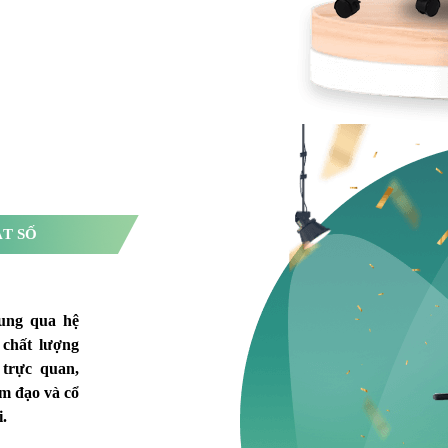
ẬT SỐ
cung qua hệ
 chất lượng
 trực quan,
âm đạo và cổ
i.