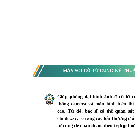
MÁY SOI CỔ TỬ CUNG KỸ THU
Giúp phóng đại hình ảnh ở cổ tử 
thống camera và màn hình hiển thị
cao. Từ đó, bác sĩ có thể quan sát
chính xác, rõ ràng các tổn thương ở 
tử cung để chẩn đoán, điều trị kịp thờ