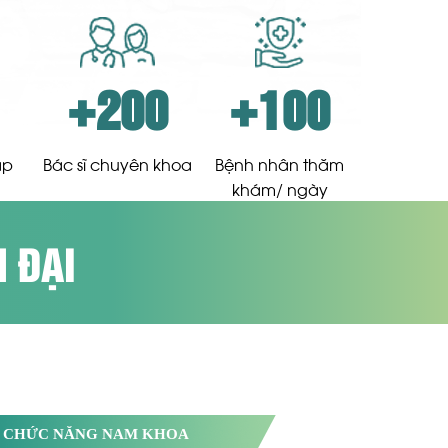
+200
+100
ập
Bác sĩ chuyên khoa
Bệnh nhân thăm
khám/ ngày
N ĐẠI
I CHỨC NĂNG NAM KHOA