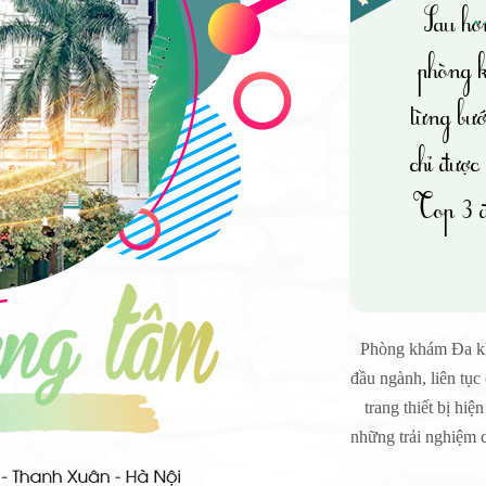
Sau hơ
phòng 
từng bướ
chỉ được
Top 3 đ
Phòng khám Đa kh
đầu ngành, liên tục
trang thiết bị hiệ
những trải nghiệm 