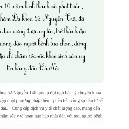
n 10 năm hình thành và phát triển,
khám Đa khoa 52 Nguyễn Trãi đã
c tạo dựng được uy tín, trở thành địa
 đông đảo người bệnh lựa chọn, đứng
ịa chỉ chăm sóc sức khỏe sinh sản uy
tín hàng đầu Hà Nội
oa 52 Nguyễn Trãi quy tụ đội ngũ bác sỹ chuyên khoa
 cập nhật phương pháp điều trị tiên tiến cùng sự đầu tư về
n đại,... Cung cấp dịch vụ y tế chất lượng cao, mang đến
chăm sóc y tế hoàn hảo hảo nhất đến với mọi người bệnh.