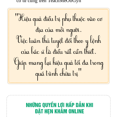
cổ tử cung trên TeachMeObGyn
"Hiệu quả điều trị phụ thuộc vào cơ
địa của mỗi người.
Việc tuân thủ tuyệt đối theo y lệnh
của bác sĩ là điều rất cần thiết.
Giúp mang lại hiệu quả tối đa trong
quá trình chữa trị"