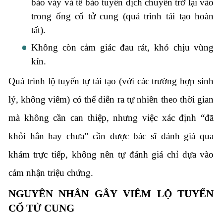
bào vảy và tế bào tuyến dịch chuyển trở lại vào
trong ống cổ tử cung (quá trình tái tạo hoàn
tất).
Không còn cảm giác đau rát, khó chịu vùng
kín.
Quá trình lộ tuyến tự tái tạo (với các trường hợp sinh
lý, không viêm) có thể diễn ra tự nhiên theo thời gian
mà không cần can thiệp, nhưng việc xác định “đã
khỏi hẳn hay chưa” cần được bác sĩ đánh giá qua
khám trực tiếp, không nên tự đánh giá chỉ dựa vào
cảm nhận triệu chứng.
NGUYÊN NHÂN GÂY VIÊM LỘ TUYẾN
CỔ TỬ CUNG