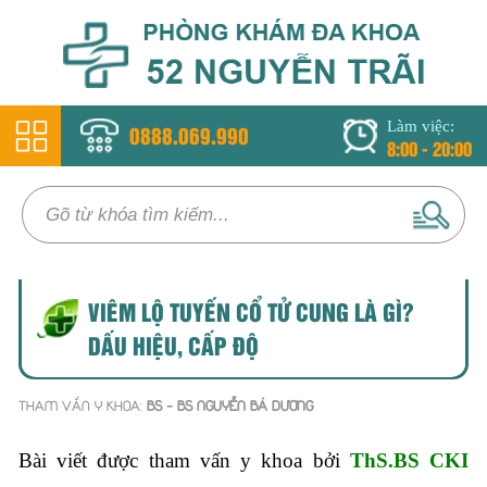
Làm việc:
0888.069.990
8:00 - 20:00
VIÊM LỘ TUYẾN CỔ TỬ CUNG LÀ GÌ?
DẤU HIỆU, CẤP ĐỘ
THAM VẤN Y KHOA:
BS - BS NGUYỄN BÁ DƯƠNG
Bài viết được tham vấn y khoa bởi
ThS.BS CKI