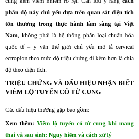
cung kèm viêm nhiễm rõ rệt. Cần lưu ý rằng
cách
phân độ này chủ yếu dựa trên quan sát diện tích
tổn thương trong thực hành lâm sàng tại Việt
Nam
, không phải là hệ thống phân loại chuẩn hóa
quốc tế – y văn thế giới chủ yếu mô tả cervical
ectropion theo mức độ triệu chứng đi kèm hơn là chia
độ theo diện tích.
TRIỆU CHỨNG VÀ DẤU HIỆU NHẬN BIẾT
VIÊM LỘ TUYẾN CỔ TỬ CUNG
Các dấu hiệu thường gặp bao gồm:
Xem thêm:
Viêm lộ tuyến cổ tử cung khi mang
thai và sau sinh: Nguy hiểm và cách xử lý