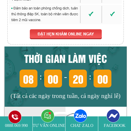
THỜI GIAN LÀM VIỆC
08
00
20
00
:
-
:
(Tất cả các ngày trong tuần, cả ngày nghỉ lễ)
0888.069.990
TƯ VẤN ONLINE
CHAT ZALO
FACEBOOK