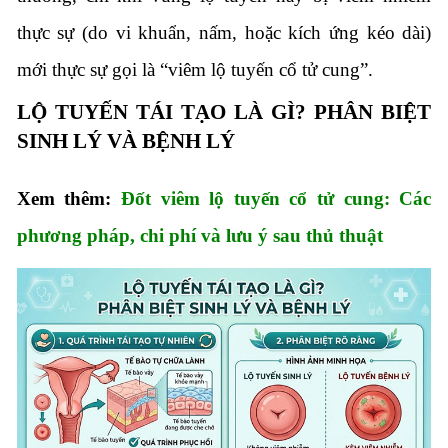
thực sự (do vi khuẩn, nấm, hoặc kích ứng kéo dài)
mới thực sự gọi là “viêm lộ tuyến cổ tử cung”.
LỘ TUYẾN TÁI TẠO LÀ GÌ? PHÂN BIỆT
SINH LÝ VÀ BỆNH LÝ
Xem thêm:
Đốt viêm lộ tuyến cổ tử cung: Các
phương pháp, chi phí và lưu ý sau thủ thuật