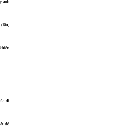
ây ảnh
(lậu,
khiến
úc di
ệt độ