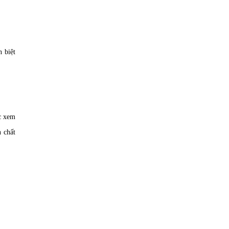
n biệt
ợc xem
n chất