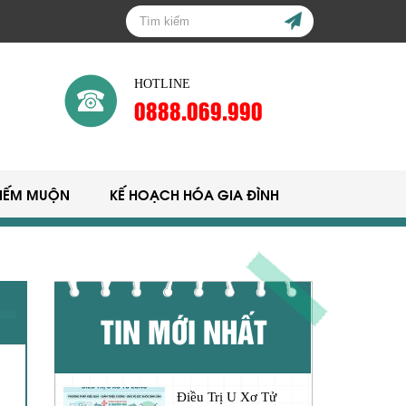
HOTLINE
0888.069.990
HIẾM MUỘN
KẾ HOẠCH HÓA GIA ĐÌNH
TIN MỚI NHẤT
Điều Trị U Xơ Tử