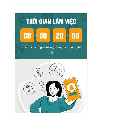
THỜI GIAN LÀM VIỆC
08
00
20
00
:
-
:
(Tất cả các ngày trong tuần, cả ngày nghỉ
lễ)