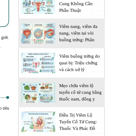
Cung Không Cần
Phẫu Thuật
Viêm nang, viêm đa
nang, viêm tai vòi
 giới.
buồng trứng: Phân
biệt
.
Viêm buồng trứng do
quai bị: Triệu chứng
và cách xử lý
Mẹo chữa viêm lộ
tuyến cổ tử cung bằng
thuốc nam, đông y
o tiêu
Điều Trị Viêm Lộ
Tuyến Cổ Tử Cung:
Thuốc Và Phác Đồ