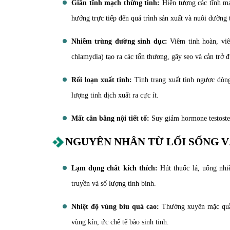
Giãn tĩnh mạch thừng tinh:
Hiện tượng các tĩnh mạc
hưởng trực tiếp đến quá trình sản xuất và nuôi dưỡng 
Nhiễm trùng đường sinh dục:
Viêm tinh hoàn, viê
chlamydia) tạo ra các tổn thương, gây sẹo và cản trở đ
Rối loạn xuất tinh:
Tình trạng xuất tinh ngược dòng
lượng tinh dịch xuất ra cực ít.
Mất cân bằng nội tiết tố:
Suy giảm hormone testoster
NGUYÊN NHÂN TỪ LỐI SỐNG 
Lạm dụng chất kích thích:
Hút thuốc lá, uống nhiề
truyền và số lượng tinh binh.
Nhiệt độ vùng bìu quá cao:
Thường xuyên mặc quần 
vùng kín, ức chế tế bào sinh tinh.