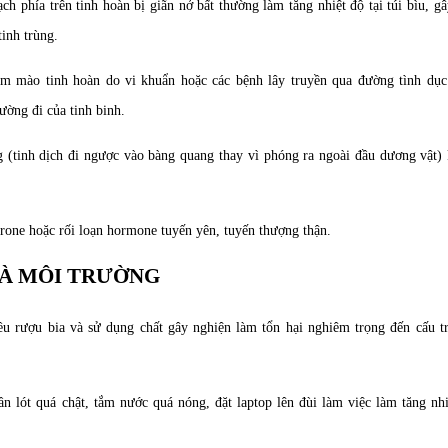
h phía trên tinh hoàn bị giãn nở bất thường làm tăng nhiệt độ tại túi bìu, g
tinh trùng.
m mào tinh hoàn do vi khuẩn hoặc các bệnh lây truyền qua đường tình dục 
ường đi của tinh binh.
 (tinh dịch đi ngược vào bàng quang thay vì phóng ra ngoài đầu dương vật) 
one hoặc rối loạn hormone tuyến yên, tuyến thượng thận.
VÀ MÔI TRƯỜNG
u rượu bia và sử dụng chất gây nghiện làm tổn hại nghiêm trọng đến cấu tr
lót quá chật, tắm nước quá nóng, đặt laptop lên đùi làm việc làm tăng nhi