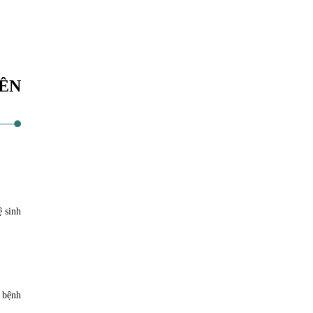
ÊN
ệ sinh
 bệnh