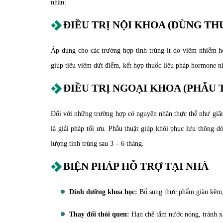
nhân:
ĐIỀU TRỊ NỘI KHOA (DÙNG TH
Áp dụng cho các trường hợp tinh trùng ít do viêm nhiễm hoặ
giúp tiêu viêm dứt điểm, kết hợp thuốc liệu pháp hormone n
ĐIỀU TRỊ NGOẠI KHOA (PHẪU 
Đối với những trường hợp có nguyên nhân thực thể như giãn
là giải pháp tối ưu. Phẫu thuật giúp khôi phục lưu thông dò
lượng tinh trùng sau 3 – 6 tháng.
BIỆN PHÁP HỖ TRỢ TẠI NHÀ
Dinh dưỡng khoa học:
Bổ sung thực phẩm giàu kẽm, a
Thay đổi thói quen:
Hạn chế tắm nước nóng, tránh xa 