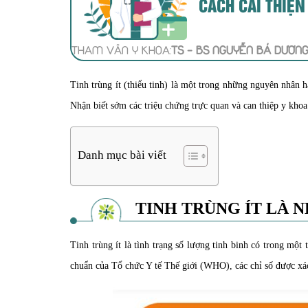
CÁCH CẢI THIỆN
THAM VẤN Y KHOA:
TS - BS NGUYỄN BÁ DƯƠN
Tinh trùng ít (thiểu tinh) là một trong những nguyên nhân 
Nhận biết sớm các triệu chứng trực quan và can thiệp y khoa 
Danh mục bài viết
TINH TRÙNG ÍT LÀ 
Tinh trùng ít là tình trạng số lượng tinh binh có trong một
chuẩn của Tổ chức Y tế Thế giới (WHO), các chỉ số được xác