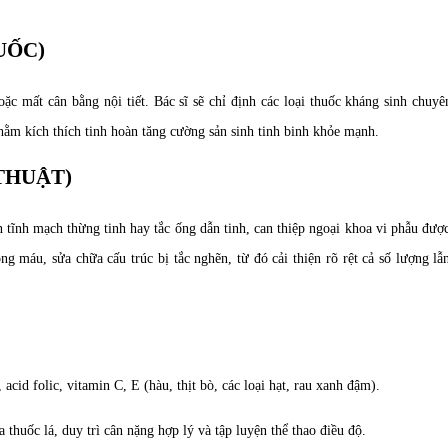
UỐC)
c mất cân bằng nội tiết. Bác sĩ sẽ chỉ định các loại thuốc kháng sinh chuyê
hằm kích thích tinh hoàn tăng cường sản sinh tinh binh khỏe mạnh.
THUẬT)
 tĩnh mạch thừng tinh hay tắc ống dẫn tinh, can thiệp ngoại khoa vi phẫu đư
ng máu, sửa chữa cấu trúc bị tắc nghẽn, từ đó cải thiện rõ rệt cả số lượng lẫ
cid folic, vitamin C, E (hàu, thịt bò, các loại hạt, rau xanh đậm).
thuốc lá, duy trì cân nặng hợp lý và tập luyện thể thao điều độ.