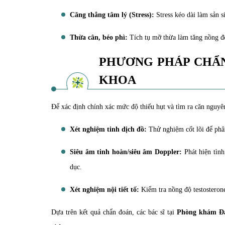
Căng thẳng tâm lý (Stress):
Stress kéo dài làm sản s
Thừa cân, béo phì:
Tích tụ mỡ thừa làm tăng nồng độ
PHƯƠNG PHÁP CHẨN
KHOA
Để xác định chính xác mức độ thiếu hụt và tìm ra căn nguyê
Xét nghiệm tinh dịch đồ:
Thử nghiệm cốt lõi để phân
Siêu âm tinh hoàn/siêu âm Doppler:
Phát hiện tình
dục.
Xét nghiệm nội tiết tố:
Kiểm tra nồng độ testosteron
Dựa trên kết quả chẩn đoán, các bác sĩ tại
Phòng khám Đa