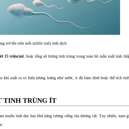
ng trở lên trên mỗi mililit (ml) tinh dịch.
ới 15 triệu/ml
, hoặc tổng số lượng tinh trùng trong toàn bộ mẫu xuất tinh th
u khi xuất ra có hiện tượng loãng như nước, ít độ bám dính hoặc thể tích tin
T TINH TRÙNG ÍT
 ham muốn tình dục hay khả năng cương cứng của dương vật. Tuy nhiên, nam g
u: