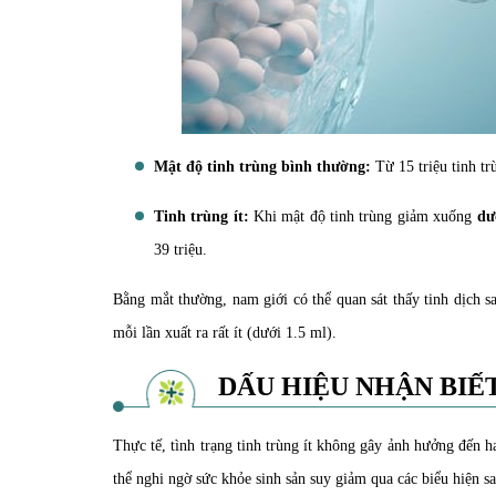
Mật độ tinh trùng bình thường:
Từ 15 triệu tinh trù
Tinh trùng ít:
Khi mật độ tinh trùng giảm xuống
dư
39 triệu.
Bằng mắt thường, nam giới có thể quan sát thấy tinh dịch sa
mỗi lần xuất ra rất ít (dưới 1.5 ml).
DẤU HIỆU NHẬN BIẾ
Thực tế, tình trạng tinh trùng ít không gây ảnh hưởng đến
thể nghi ngờ sức khỏe sinh sản suy giảm qua các biểu hiện sa