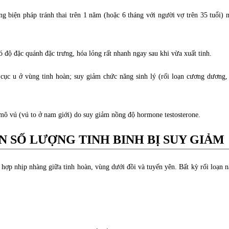
 biện pháp tránh thai trên 1 năm (hoặc 6 tháng với người vợ trên 35 tuổi) 
 độ đặc quánh đặc trưng, hóa lỏng rất nhanh ngay sau khi vừa xuất tinh.
cục u ở vùng tinh hoàn; suy giảm chức năng sinh lý (rối loạn cương dương,
ô vú (vú to ở nam giới) do suy giảm nồng độ hormone testosterone.
 SỐ LƯỢNG TINH BINH BỊ SUY GIẢM
 hợp nhịp nhàng giữa tinh hoàn, vùng dưới đồi và tuyến yên. Bất kỳ rối loạn n