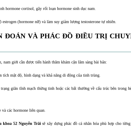
inh hormone cortisol, gây rối loạn hormone sinh dục nam.
 estrogen (hormone nữ) và làm suy giảm lượng testosterone tự nhiên.
 ĐOÁN VÀ PHÁC ĐỒ ĐIỀU TRỊ CHUY
n, nam giới cần được tiến hành thăm khám cận lâm sàng bài bản:
 tích mật độ, hình dạng và khả năng di động của tinh trùng.
 trạng giãn tĩnh mạch thừng tinh hoặc các bất thường về cấu trúc bên trong h
e và các hormone liên quan.
 khoa 52 Nguyễn Trãi
sẽ xây dựng phác đồ cá nhân hóa phù hợp cho từng