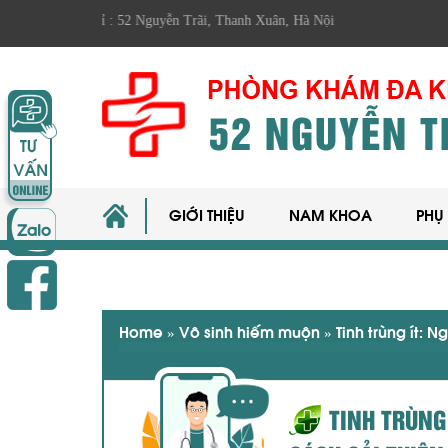
ịa chỉ : 52 Nguyễn Trãi, Thanh Xuân, Hà Nội
GIỚI THIỆU
NAM KHOA
PHỤ
Home
»
Vô sinh hiếm muộn
»
Tinh trùng ít: 
TINH TRÙNG