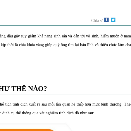
G
Chia sẻ:
hàng đầu gây suy giảm khả năng sinh sản và dẫn tới vô sinh, hiếm muộn ở nam
kịp thời là chìa khóa vàng giúp quý ông tìm lại bản lĩnh và thiên chức làm cha
NHƯ THẾ NÀO?
 thể tích tinh dịch xuất ra sau mỗi lần quan hệ thấp hơn mức bình thường. The
 định cụ thể thông qua xét nghiệm tinh dịch đồ như sau: