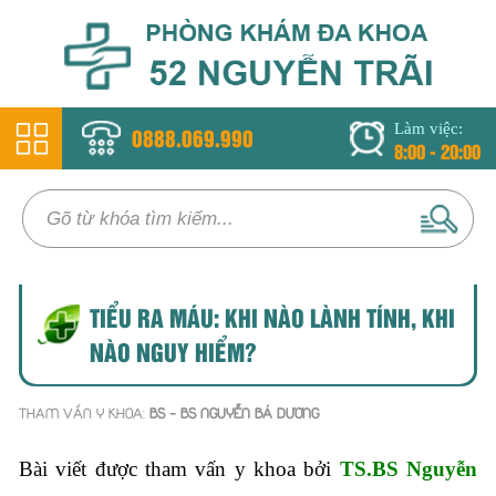
Làm việc:
0888.069.990
8:00 - 20:00
TIỂU RA MÁU: KHI NÀO LÀNH TÍNH, KHI
NÀO NGUY HIỂM?
THAM VẤN Y KHOA:
BS - BS NGUYỄN BÁ DƯƠNG
Bài viết được tham vấn y khoa bởi
TS.BS Nguyễn