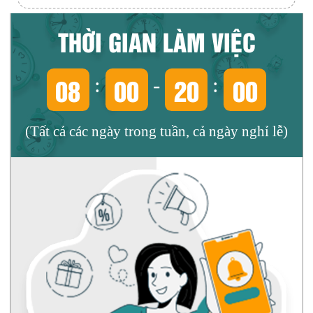
THỜI GIAN LÀM VIỆC
08
00
20
00
:
-
:
(Tất cả các ngày trong tuần, cả ngày nghỉ lễ)