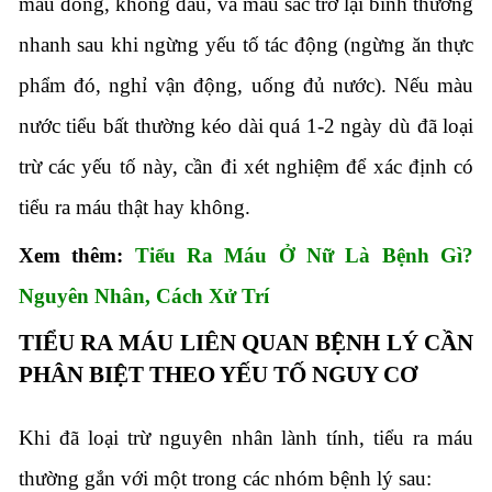
máu đông, không đau, và màu sắc trở lại bình thường
nhanh sau khi ngừng yếu tố tác động (ngừng ăn thực
phẩm đó, nghỉ vận động, uống đủ nước). Nếu màu
nước tiểu bất thường kéo dài quá 1-2 ngày dù đã loại
trừ các yếu tố này, cần đi xét nghiệm để xác định có
tiểu ra máu thật hay không.
Xem thêm:
Tiểu Ra Máu Ở Nữ Là Bệnh Gì?
Nguyên Nhân, Cách Xử Trí
TIỂU RA MÁU LIÊN QUAN BỆNH LÝ CẦN
PHÂN BIỆT THEO YẾU TỐ NGUY CƠ
Khi đã loại trừ nguyên nhân lành tính, tiểu ra máu
thường gắn với một trong các nhóm bệnh lý sau: