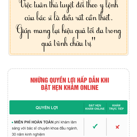
Việc tuân thủ tuyệt đối theo y lệnh
của bác sĩ là điều rất cần thiết.
Giúp mang lại hiệu quả tối đa trong
quá trình chữa trị"