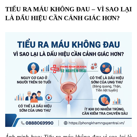
TIỂU RA MÁU KHÔNG ĐAU – VÌ SAO LẠI
LÀ DẤU HIỆU CẦN CẢNH GIÁC HƠN?
Ảnh minh hoạ: Tiểu ra máu không đau vì sao lại là