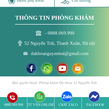
Bệnh phụ khoa
Chỉ đường
THÔNG TIN PHÒNG KHÁM
- 0888.069.990
52 Nguyễn Trãi, Thanh Xuân, Hà nội
dakhoanguyentrai@gmail.com
Bản quyền thuộc Phòng khám Đa khoa 52 Nguyễn Trãi
0888.069.990
TƯ VẤN ONLINE
CHAT ZALO
FACEBOOK