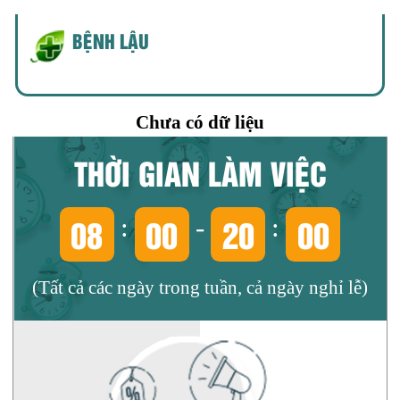
BỆNH LẬU
Chưa có dữ liệu
THỜI GIAN LÀM VIỆC
08
00
20
00
:
-
:
(Tất cả các ngày trong tuần, cả ngày nghỉ lễ)