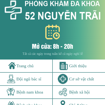
Mở cửa: 8h - 20h
Tất cả các ngày trong tuần kể cả ngày nghỉ lễ
Trang chủ
Giới thiệu
Đội ngũ bác sĩ
Cơ sở vật chất
Bệnh nam khoa
Bệnh xã hội