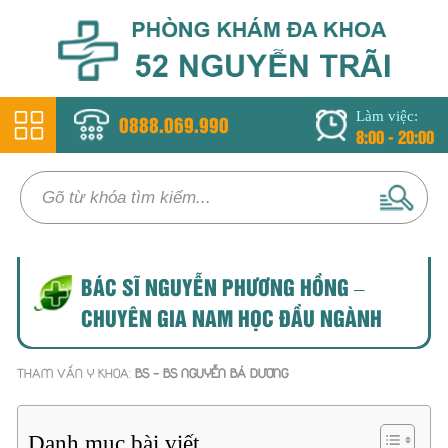
Làm việc:
0888.069.990
8:00 - 20:00
BÁC SĨ NGUYỄN PHƯƠNG HỒNG –
CHUYÊN GIA NAM HỌC ĐẦU NGÀNH
THAM VẤN Y KHOA:
BS - BS NGUYỄN BÁ DƯƠNG
Danh mục bài viết