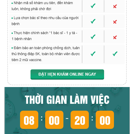
THỜI GIAN LÀM VIỆC
08
00
20
00
:
-
: