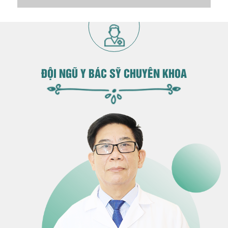
ĐỘI NGŨ Y BÁC SỸ CHUYÊN KHOA