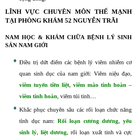
LĨNH VỰC CHUYÊN MÔN THẾ MẠNH
TẠI PHÒNG KHÁM 52 NGUYỄN TRÃI
NAM HỌC & KHÁM CHỮA BỆNH LÝ SINH
SẢN NAM GIỚI
Điều trị dứt điểm các bệnh lý viêm nhiễm cơ
quan sinh dục của nam giới: Viêm niệu đạo,
viêm tuyến tiền liệt
,
viêm mào tinh hoàn
–
viêm tinh hoàn
, viêm túi tinh…
Khắc phục chuyên sâu các rối loạn chức năng
tình dục nam:
Rối loạn cương dương
,
yếu
sinh lý
,
liệt dương
, rối loạn xuất tinh và cực