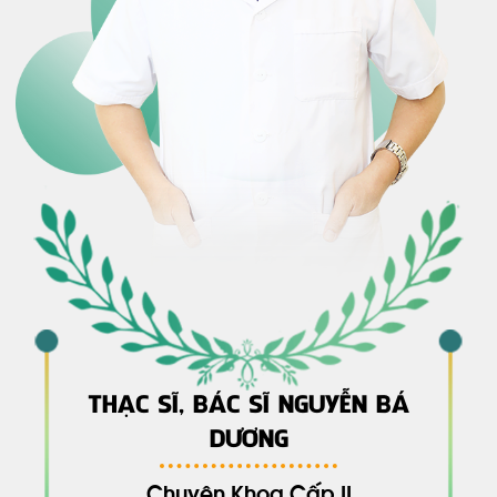
THẠC SĨ, BÁC SĨ NGUYỄN BÁ
DƯƠNG
Chuyên Khoa Cấp II