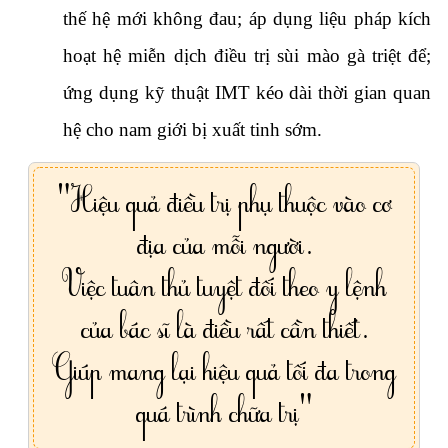
thế hệ mới không đau; áp dụng liệu pháp kích
hoạt hệ miễn dịch điều trị sùi mào gà triệt để;
ứng dụng kỹ thuật IMT kéo dài thời gian quan
hệ cho nam giới bị xuất tinh sớm.
"Hiệu quả điều trị phụ thuộc vào cơ
địa của mỗi người.
Việc tuân thủ tuyệt đối theo y lệnh
của bác sĩ là điều rất cần thiết.
Giúp mang lại hiệu quả tối đa trong
quá trình chữa trị"