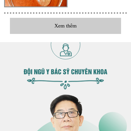
Xem thêm
ĐỘI NGŨ Y BÁC SỸ CHUYÊN KHOA