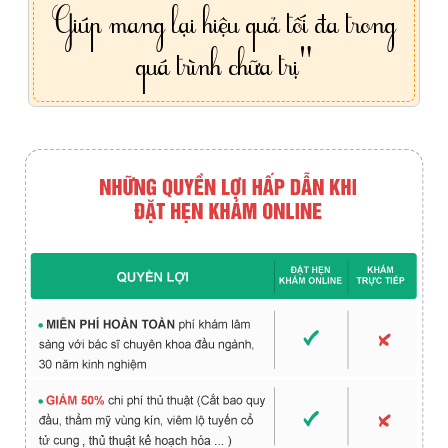
Giúp mang lại hiệu quả tối đa trong
quá trình chữa trị"