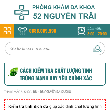
Làm việc:
0888.069.990
8:00 - 20:00
CÁCH KIỂM TRA CHẤT LƯỢNG TINH
TRÙNG MẠNH HAY YẾU CHÍNH XÁC
THAM VẤN Y KHOA:
BS - BS NGUYỄN BÁ DƯƠNG
Kiểm tra tinh dịch đồ
giúp xác định chất lượng tinh