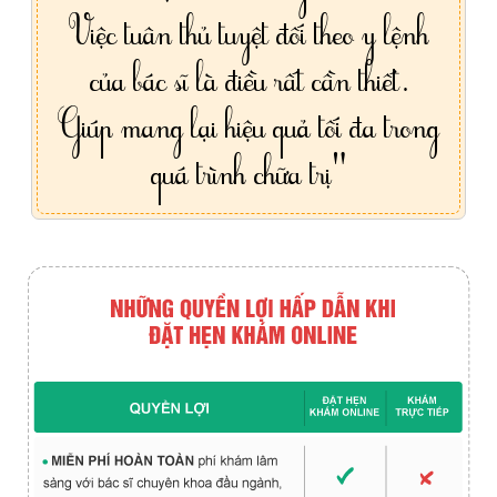
Việc tuân thủ tuyệt đối theo y lệnh
của bác sĩ là điều rất cần thiết.
Giúp mang lại hiệu quả tối đa trong
quá trình chữa trị"