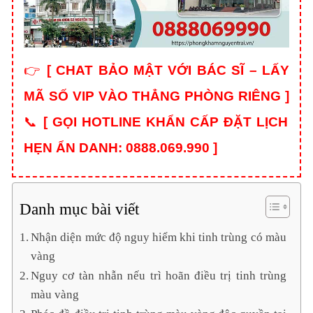
👉
[
CHAT BẢO MẬT VỚI BÁC SĨ – LẤY
MÃ SỐ VIP VÀO THẲNG PHÒNG RIÊNG
]
📞
[
GỌI HOTLINE KHẨN CẤP ĐẶT LỊCH
HẸN ẨN DANH: 0888.069.990
]
Danh mục bài viết
Nhận diện mức độ nguy hiểm khi tinh trùng có màu
vàng
Nguy cơ tàn nhẫn nếu trì hoãn điều trị tinh trùng
màu vàng