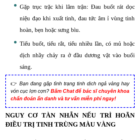
Gặp trục trặc khi lâm trận:
Đau buốt rát dọc
niệu đạo khi xuất tinh,
đau tức âm ỉ vùng tinh
hoàn,
bẹn hoặc sưng bìu.
Tiểu buốt,
tiểu rắt,
tiểu nhiều lần,
có mủ hoặc
dịch nhầy chảy ra ở đầu dương vật vào buổi
sáng.
👉
Bạn đang gặp tình trạng tinh dịch ngả vàng hay
vón cục lợn cợn?
Bấm Chat để bác sĩ chuyên khoa
chẩn đoán ẩn danh và tư vấn miễn phí ngay!
NGUY CƠ TÀN NHẪN NẾU TRÌ HOÃN
ĐIỀU TRỊ TINH TRÙNG MÀU VÀNG