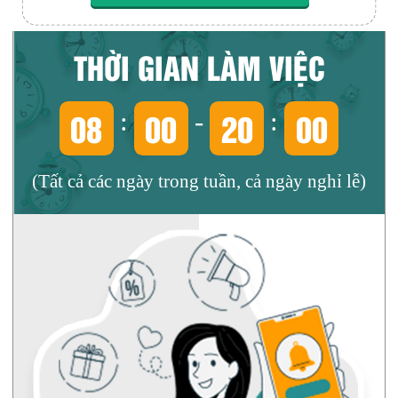
THỜI GIAN LÀM VIỆC
08
00
20
00
:
-
:
(Tất cả các ngày trong tuần, cả ngày nghỉ lễ)