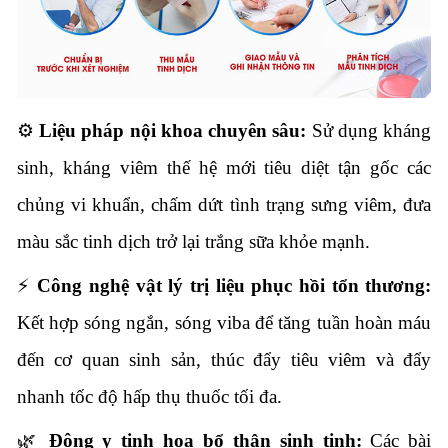
⚙️
Liệu pháp nội khoa chuyên sâu:
Sử dụng kháng
sinh,
kháng viêm thế hệ mới tiêu diệt tận gốc các
chủng vi khuẩn,
chấm dứt tình trạng sưng viêm,
đưa
màu sắc tinh dịch trở lại trắng sữa khỏe mạnh.
⚡
Công nghệ vật lý trị liệu phục hồi tổn thương:
Kết hợp sóng ngắn,
sóng viba để tăng tuần hoàn máu
đến cơ quan sinh sản,
thúc đẩy tiêu viêm và đẩy
nhanh tốc độ hấp thụ thuốc tối đa.
🌿
Đông y tinh hoa bổ thận sinh tinh:
Các bài