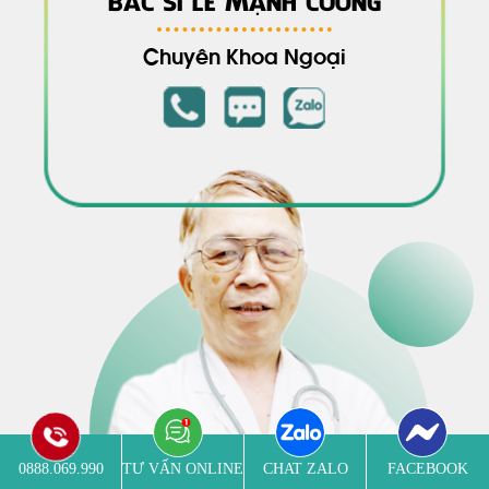
Chuyên Khoa Ngoại
0888.069.990
TƯ VẤN ONLINE
CHAT ZALO
FACEBOOK