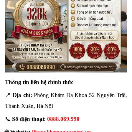
Thông tin liên hệ chính thức
📍
Địa chỉ:
Phòng Khám Đa Khoa 52 Nguyễn Trãi,
Thanh Xuân, Hà Nội
📞
Số điện thoại:
0888.069.990
🌐
Website:
Phongkhamnguyentrai.vn