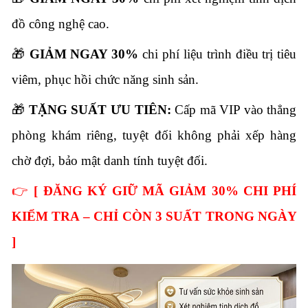
đồ công nghệ cao.
🎁
GIẢM NGAY 30%
chi phí liệu trình điều trị tiêu
viêm,
phục hồi chức năng sinh sản.
🎁
TẶNG SUẤT ƯU TIÊN:
Cấp mã VIP vào thẳng
phòng khám riêng,
tuyệt đối không phải xếp hàng
chờ đợi,
bảo mật danh tính tuyệt đối.
👉
[
ĐĂNG KÝ GIỮ MÃ GIẢM 30% CHI PHÍ
KIỂM TRA – CHỈ CÒN 3 SUẤT TRONG NGÀY
]