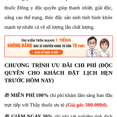
thuốc Đông y độc quyền giúp thanh nhiệt,
giải độc,
nâng cao thể trạng,
thúc đẩy sản sinh tinh binh khỏe
mạnh tự nhiên cả về số lượng lẫn chất lượng.
CHƯƠNG TRÌNH ƯU ĐÃI CHI PHÍ (ĐỘC
QUYỀN CHO KHÁCH ĐẶT LỊCH HẸN
TRƯỚC HÔM NAY)
🎁
MIỄN PHÍ 100%
chi phí khám lâm sàng ban đầu
trực tiếp với Thầy thuốc ưu tú (
Giá gốc 300.
000đ).
🎁
GIẢM NGAY 30%
chi phí xét nghiệm tinh dịch