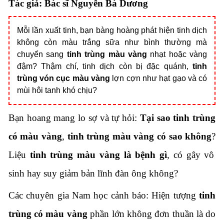
Tác giả:
Bác sĩ Nguyễn Bá Dương
Mỗi lần xuất tinh,
bạn bàng hoàng phát hiện tinh dịch
không còn màu trắng sữa như bình thường mà
chuyển sang
tinh trùng màu vàng
nhạt hoặc vàng
đậm?
Thậm chí,
tinh dịch còn bị đặc quánh,
tinh
trùng vón cục màu vàng
lợn cợn như hạt gạo và có
mùi hôi tanh khó chịu?
Bạn hoang mang lo sợ và tự hỏi:
Tại sao tinh trùng
có màu vàng
,
tinh trùng màu vàng có sao không
?
Liệu
tinh trùng màu vàng là bệnh gì
,
có gây vô
sinh hay suy giảm bản lĩnh đàn ông không?
Các chuyên gia Nam học cảnh báo:
Hiện tượng
tinh
trùng có màu vàng
phần lớn không đơn thuần là do