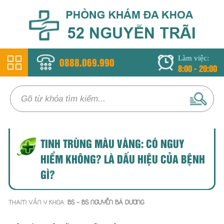
Làm việc:
0888.069.990
8:00 - 20:00
TINH TRÙNG MÀU VÀNG: CÓ NGUY
HIỂM KHÔNG? LÀ DẤU HIỆU CỦA BỆNH
GÌ?
THAM VẤN Y KHOA:
BS - BS NGUYỄN BÁ DƯƠNG