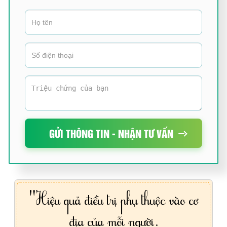
GỬI THÔNG TIN - NHẬN TƯ VẤN
"Hiệu quả điều trị phụ thuộc vào cơ
địa của mỗi người.