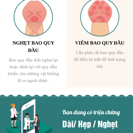
NGHẸT BAO QUY
VIÊM BAO QUY ĐẦU
ĐẦU
Cần phải cắt bao quy đầu
để điều trị triệt để tình trạng
Bao quy đầu thắt nghẹt lại
này
hoặc dính lại với quy đầu
khiến cho dương vật không
lộ ra ngoài được.
Bạn đang có triệu chứng
Dài/ Hẹp / Nghẹt