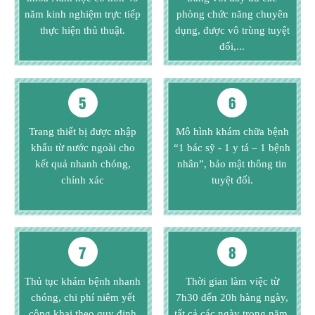
năm kinh nghiệm trực tiếp
phòng chức năng chuyên
thực hiện thủ thuật.
dụng, được vô trùng tuyệt
đối,...
5
6
Trang thiết bị được nhập
Mô hình khám chữa bệnh
khẩu từ nước ngoài cho
“1 bác sỹ - 1 y tá – 1 bệnh
kết quả nhanh chóng,
nhân”, bảo mật thông tin
chính xác
tuyệt đối.
7
8
Thủ tục khám bệnh nhanh
Thời gian làm việc từ
chóng, chi phí niêm yết
7h30 đến 20h hàng ngày,
công khai theo quy định
tất cả các ngày trong năm.