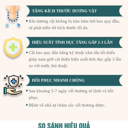
TĂNG KÍCH THƯỚC DƯƠNG VẬT
Khi dương vật không bị kìm hãm bởi bao quy đầu,
sẽ phát triển tới kích thước tối đa.
HIỆU SUẤT TÌNH DỤC TĂNG GẤP 2-3 LẦN
Cắt bao quy đầu bằng kỹ thuật xâm lấn tối thiếu
giúp nam giới cải thiện hiệu xuất tình dục gấp 3 lần
so với trước thủ thuật.
HỒI PHỤC NHANH CHÓNG
Sau khoảng 5-7 ngày vết thương sẽ lành và hồi
phục.
Bệnh về nhà tự chăm sóc vết thương được.
SO SÁNH HIỆU QUẢ