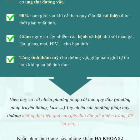
cơ
ung thư dương vật.
90%
nam giới sau khi cắt bao quy đầu đã
cải thiện
được
thời gian xuất tinh.
Giảm
nguy cơ lây nhiễm các
bệnh xã hội
như sùi mào gà,
lậu, giang mai, HIV,... cho bạn tình
Tăng tính thẩm mỹ
cho dương vật, giúp nam giới tự tin
hơn khi quan hệ tình dục.
Hiện nay có rất nhiều phương pháp cắt bao quy đầu (phương
pháp truyền thống, Lase,...) Tuy nhiên các phương pháp này
thường
không đạt hiệu quả cao,gây đau đớn,dễ nhiễm trùng, để
lại sẹo,...
Khắc phục tình trạng này, phòng khám
ĐA KHOA 52