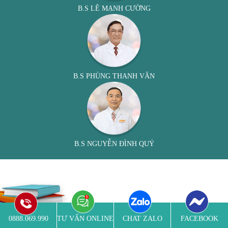
B.S LÊ MẠNH CƯỜNG
B.S PHÙNG THANH VÂN
B.S NGUYỄN ĐÌNH QUÝ
0888.069.990
TƯ VẤN ONLINE
CHAT ZALO
FACEBOOK