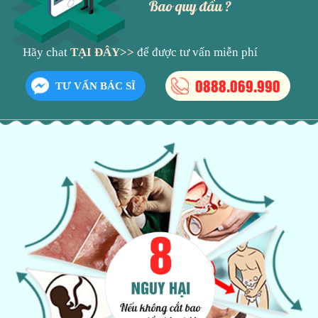
Bao quy đầu ?
Hãy chat
TẠI ĐÂY>>
để được tư vấn miễn phí
0888.069.990
TƯ VẤN BÁC SĨ