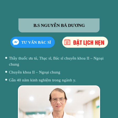
B.S NGUYỄN BÁ DƯƠNG
ĐẶT LỊCH HẸN
TƯ VẤN BÁC SĨ
Thầy thuốc ưu tú, Thạc sĩ, Bác sĩ chuyên khoa II – Ngoại
chung
Chuyên khoa II – Ngoại chung
Gần 40 năm kinh nghiệm trong ngành y.