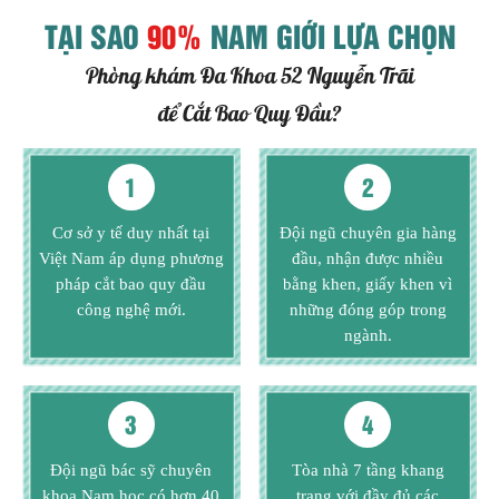
TẠI SAO
90%
NAM GIỚI LỰA CHỌN
Phòng khám Đa Khoa 52 Nguyễn Trãi
để Cắt Bao Quy Đầu?
1
2
Cơ sở y tế duy nhất tại
Đội ngũ chuyên gia hàng
Việt Nam áp dụng phương
đầu, nhận được nhiều
pháp cắt bao quy đầu
bằng khen, giấy khen vì
công nghệ mới.
những đóng góp trong
ngành.
3
4
Đội ngũ bác sỹ chuyên
Tòa nhà 7 tầng khang
khoa Nam học có hơn 40
trang với đầy đủ các