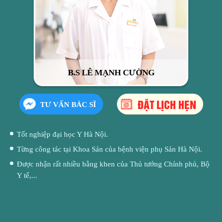
B.S LÊ MẠNH CƯỜNG
ĐẶT LỊCH HẸN
TƯ VẤN BÁC SĨ
Tốt nghiệp đại học Y Hà Nội.
Từng công tác tại Khoa Sản của bệnh viện phụ Sản Hà Nội.
Được nhận rất nhiều bằng khen của Thủ tướng Chính phủ, Bộ
Y tế,...