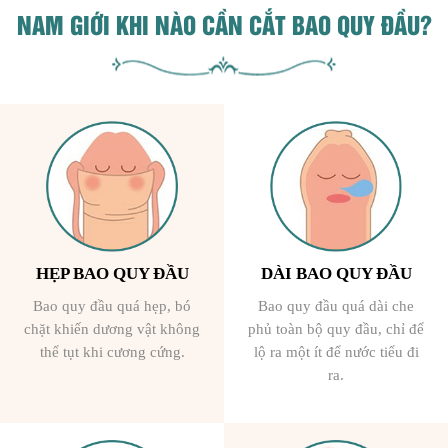
NAM GIỚI KHI NÀO CẦN CẮT BAO QUY ĐẦU?
HẸP BAO QUY ĐẦU
DÀI BAO QUY ĐẦU
Bao quy đầu quá hẹp, bó
Bao quy đầu quá dài che
chặt khiến dương vật không
phủ toàn bộ quy đầu, chỉ để
thể tụt khi cương cứng.
lộ ra một ít để nước tiểu đi
ra.