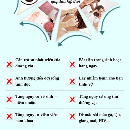
Cản trở sự phát triển của
Bất tiện trong sinh hoạt
dương vật
hàng ngày
Ảnh hưởng đến đời sống
Lây nhiễm bệnh cho bạn
tình dục
tình/ vợ
Tăng nguy cơ vô sinh –
Tăng nguy cơ ung thư
hiếm muộn.
dương vật
Tăng nguy cơ viêm viễm
Dễ mắc sùi mào gà, lậu,
nam khoa
giang mai, HIV,...