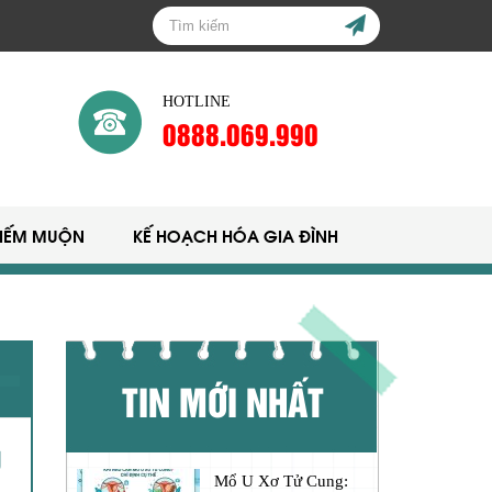
HOTLINE
0888.069.990
HIẾM MUỘN
KẾ HOẠCH HÓA GIA ĐÌNH
TIN MỚI NHẤT
U
Mổ U Xơ Tử Cung: