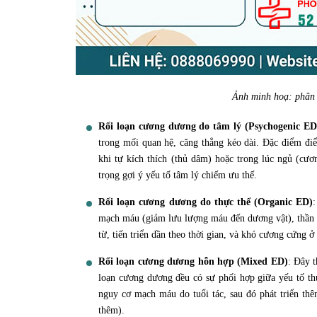
Ảnh minh hoạ: phân 
Rối loạn cương dương do tâm lý (Psychogenic ED
trong mối quan hệ, căng thẳng kéo dài. Đặc điểm điể
khi tự kích thích (thủ dâm) hoặc trong lúc ngủ (cư
trọng gợi ý yếu tố tâm lý chiếm ưu thế.
Rối loạn cương dương do thực thể (Organic ED)
mạch máu (giảm lưu lượng máu đến dương vật), thần ki
từ, tiến triển dần theo thời gian, và khó cương cứng ở
Rối loạn cương dương hỗn hợp (Mixed ED)
: Đây 
loạn cương dương đều có sự phối hợp giữa yếu tố thự
nguy cơ mạch máu do tuổi tác, sau đó phát triển thê
thêm).