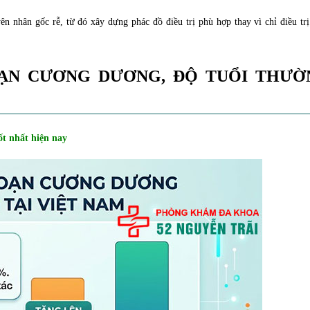
n nhân gốc rễ, từ đó xây dựng phác đồ điều trị phù hợp thay vì chỉ điều trị
OẠN CƯƠNG DƯƠNG, ĐỘ TUỔI THƯỜ
ốt nhất hiện nay