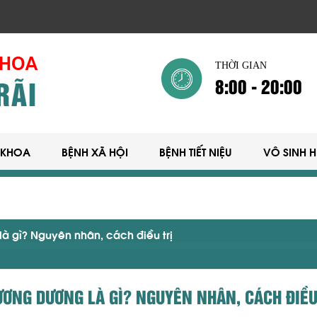
THỜI GIAN
8:00 - 20:00
 KHOA
BỆNH XÃ HỘI
BỆNH TIẾT NIỆU
VÔ SINH 
à gì? Nguyên nhân, cách điều trị
ƯƠNG DƯƠNG LÀ GÌ? NGUYÊN NHÂN, CÁCH ĐIỀ