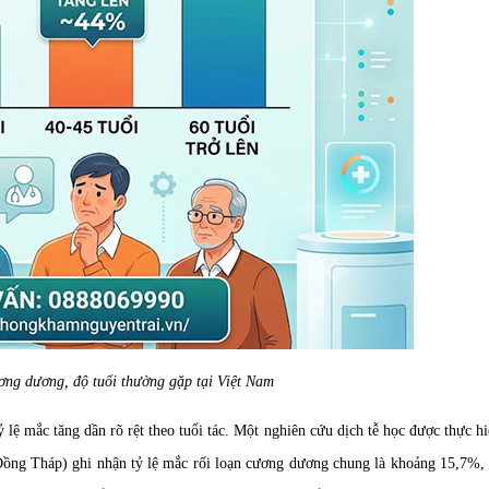
ơng dương, độ tuổi thường gặp tại Việt Nam
ỷ lệ mắc tăng dần rõ rệt theo tuổi tác. Một nghiên cứu dịch tễ học được thực hi
ng Tháp) ghi nhận tỷ lệ mắc rối loạn cương dương chung là khoảng 15,7%, 