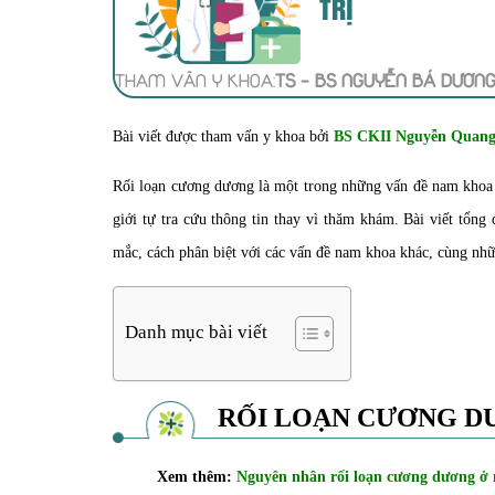
TRỊ
THAM VẤN Y KHOA:
TS - BS NGUYỄN BÁ DƯƠN
Bài viết được tham vấn y khoa bởi
BS CKII Nguyễn Quang 
Rối loạn cương dương là một trong những vấn đề nam khoa p
giới tự tra cứu thông tin thay vì thăm khám. Bài viết tổng
mắc, cách phân biệt với các vấn đề nam khoa khác, cùng nhữ
Danh mục bài viết
RỐI LOẠN CƯƠNG D
Xem thêm:
Nguyên nhân rối loạn cương dương ở 