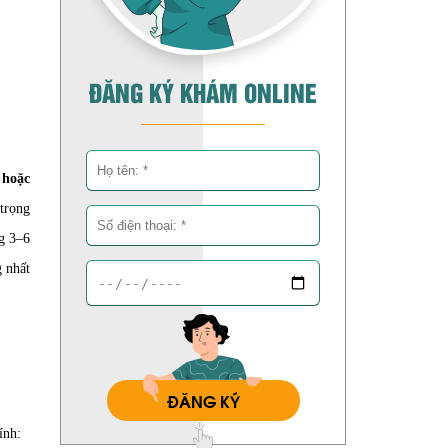
ĐĂNG KÝ KHÁM ONLINE
 hoặc
 trọng
ng 3–6
g nhất
ĐĂNG KÝ
ính: