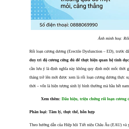
Ảnh minh hoạ: Rối
Rối loạn cương dương (Erectile Dysfunction – ED), trước đây
duy trì độ cương cứng đủ để thực hiện quan hệ tình dụ
cần lưu ý là định nghĩa này không quy định một mốc thời g
tháng trở lên mới được xem là rối loạn cương dương thực s
thời – vốn là hiện tượng sinh lý bình thường mà hầu hết nam 
Xem thêm:
Dấu hiệu, triệu chứng rối loạn cương 
Phân loại: Tâm lý, thực thể, hỗn hợp
Theo hướng dẫn của Hiệp hội Tiết niệu Châu Âu (EAU) và y