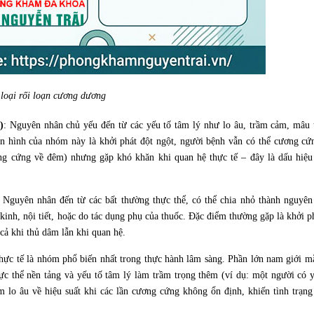
loại rối loạn cương dương
)
: Nguyên nhân chủ yếu đến từ các yếu tố tâm lý như lo âu, trầm cảm, mâu 
n hình của nhóm này là khởi phát đột ngột, người bệnh vẫn có thể cương cứn
ơng cứng về đêm) nhưng gặp khó khăn khi quan hệ thực tế – đây là dấu hiệu
: Nguyên nhân đến từ các bất thường thực thể, có thể chia nhỏ thành nguyên
nh, nội tiết, hoặc do tác dụng phụ của thuốc. Đặc điểm thường gặp là khởi p
 cả khi thủ dâm lẫn khi quan hệ.
thực tế là nhóm phổ biến nhất trong thực hành lâm sàng. Phần lớn nam giới m
c thể nền tảng và yếu tố tâm lý làm trầm trọng thêm (ví dụ: một người có y
m lo âu về hiệu suất khi các lần cương cứng không ổn định, khiến tình trạn