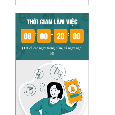
THỜI GIAN LÀM VIỆC
08
00
20
00
:
-
:
(Tất cả các ngày trong tuần, cả ngày nghỉ
lễ)