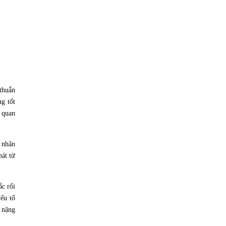
thuẫn
g tốt
 quan
 nhân
hát từ
ắc rối
ếu tố
g nặng