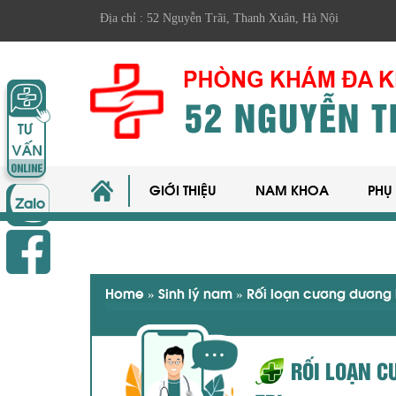
Địa chỉ : 52 Nguyễn Trãi, Thanh Xuân, Hà Nội
GIỚI THIỆU
NAM KHOA
PHỤ
Home
»
Sinh lý nam
»
Rối loạn cương dương l
RỐI LOẠN C