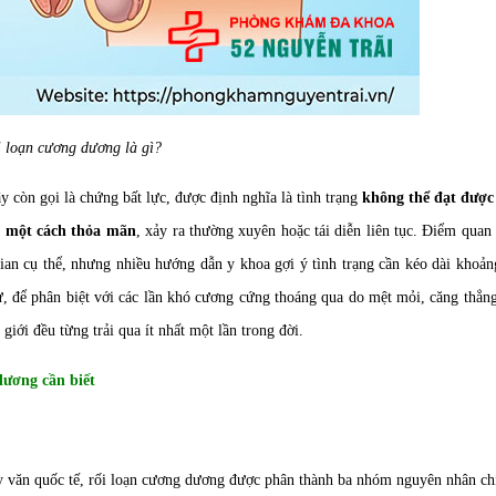
 loạn cương dương là gì?
 còn gọi là chứng bất lực, được định nghĩa là tình trạng
không thể đạt được
c một cách thỏa mãn
, xảy ra thường xuyên hoặc tái diễn liên tục. Điểm quan
ian cụ thể, nhưng nhiều hướng dẫn y khoa gợi ý tình trạng cần kéo dài khoả
ự, để phân biệt với các lần khó cương cứng thoáng qua do mệt mỏi, căng thẳn
giới đều từng trải qua ít nhất một lần trong đời.
dương cần biết
 văn quốc tế, rối loạn cương dương được phân thành ba nhóm nguyên nhân ch