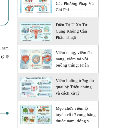
Các Phương Pháp Và
Chi Phí
Điều Trị U Xơ Tử
Cung Không Cần
Phẫu Thuật
ều nam
Viêm nang, viêm đa
 tỷ lệ
nang, viêm tai vòi
buồng trứng: Phân
biệt
Viêm buồng trứng do
quai bị: Triệu chứng
và cách xử lý
Mẹo chữa viêm lộ
tuyến cổ tử cung bằng
thuốc nam, đông y