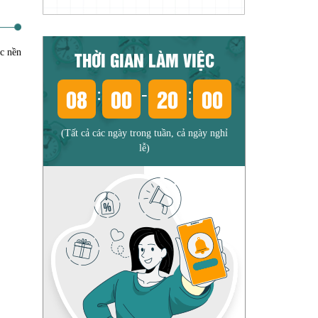
ác nền
THỜI GIAN LÀM VIỆC
08
00
20
00
:
-
:
(Tất cả các ngày trong tuần, cả ngày nghỉ
lễ)