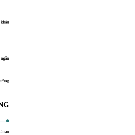
g khâu
 ngắn
trường
NG
và sau