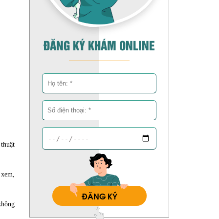
ĐĂNG KÝ KHÁM ONLINE
thuật
i xem,
ĐĂNG KÝ
 không