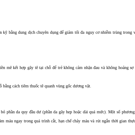
n kỹ bằng dung dịch chuyên dụng để giảm tối đa nguy cơ nhiễm trùng trong v
iền mê kết hợp gây tê tại chỗ để trẻ không cảm nhận đau và không hoảng sợ 
hỗ bằng cách tiêm thuốc tê quanh vùng gốc dương vật.
ại bỏ phần da quy đầu dư (phần da gây hẹp hoặc dài quá mức). Một số phương
ầm máu ngay trong quá trình cắt, hạn chế chảy máu và rút ngắn thời gian thự