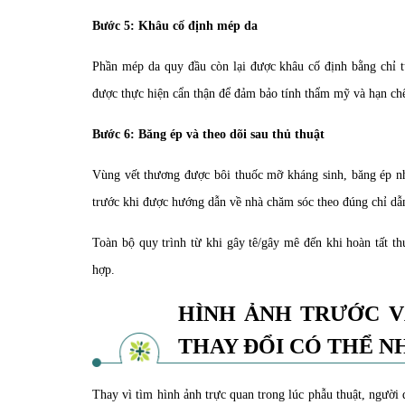
Bước 5: Khâu cố định mép da
Phần mép da quy đầu còn lại được khâu cố định bằng chỉ tự
được thực hiện cẩn thận để đảm bảo tính thẩm mỹ và hạn chế
Bước 6: Băng ép và theo dõi sau thủ thuật
Vùng vết thương được bôi thuốc mỡ kháng sinh, băng ép n
trước khi được hướng dẫn về nhà chăm sóc theo đúng chỉ dẫn
Toàn bộ quy trình từ khi gây tê/gây mê đến khi hoàn tất t
hợp.
HÌNH ẢNH TRƯỚC V
THAY ĐỔI CÓ THỂ N
Thay vì tìm hình ảnh trực quan trong lúc phẫu thuật, người 