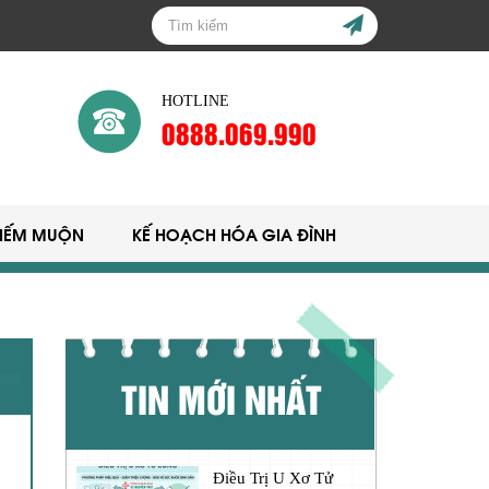
HOTLINE
0888.069.990
HIẾM MUỘN
KẾ HOẠCH HÓA GIA ĐÌNH
TIN MỚI NHẤT
Điều Trị U Xơ Tử