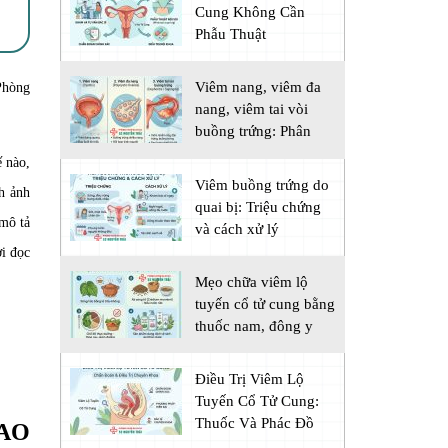
Cung Không Cần
Phẫu Thuật
Viêm nang, viêm đa
Phòng
nang, viêm tai vòi
buồng trứng: Phân
biệt
ế nào,
Viêm buồng trứng do
nh ảnh
quai bị: Triệu chứng
 mô tả
và cách xử lý
ời đọc
Mẹo chữa viêm lộ
tuyến cổ tử cung bằng
thuốc nam, đông y
Điều Trị Viêm Lộ
Tuyến Cổ Tử Cung:
Thuốc Và Phác Đồ
BAO