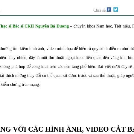
G
Chia sẻ:
Thạc sĩ Bác sĩ CKII Nguyễn Bá Dương
– chuyên khoa Nam học, Tiết niệu
, 
thường tìm kiếm hình ảnh, video minh họa để hiểu rõ quy trình diễn ra như th
hiện. Tuy nhiên, đây là một thủ thuật ngoại khoa liên quan đến vùng kín, hì
không phù hợp để công khai trên các nền tảng phổ biến. Bài viết dưới đây sẽ
giải thích những thay đổi có thể quan sát được trước và sau thủ thuật, giúp ngư
 kiểm chứng trên mạng.
ỌNG VỚI CÁC HÌNH ẢNH, VIDEO CẮT 