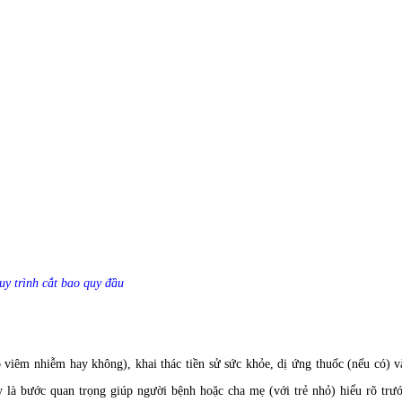
y trình cắt bao quy đầu
ó viêm nhiễm hay không), khai thác tiền sử sức khỏe, dị ứng thuốc (nếu có) v
ây là bước quan trọng giúp người bệnh hoặc cha mẹ (với trẻ nhỏ) hiểu rõ trư