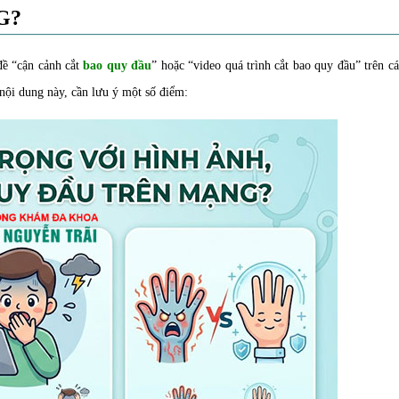
G?
đề “cận cảnh cắt
bao quy đầu
” hoặc “video quá trình cắt bao quy đầu” trên c
nội dung này, cần lưu ý một số điểm: