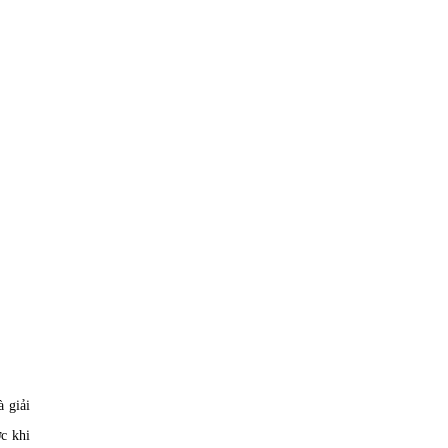
à giải
ớc khi