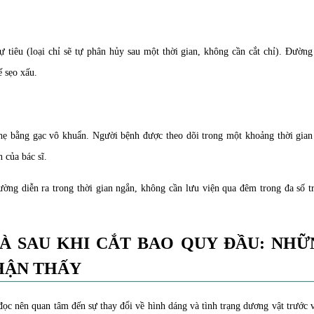
 tiêu (loại chỉ sẽ tự phân hủy sau một thời gian, không cần cắt chỉ). Đườn
 sẹo xấu.
hẹ bằng gạc vô khuẩn. Người bệnh được theo dõi trong một khoảng thời gian
 của bác sĩ.
hường diễn ra trong thời gian ngắn, không cần lưu viện qua đêm trong đa số 
À SAU KHI CẮT BAO QUY ĐẦU: NHỮ
HẬN THẤY
đọc nên quan tâm đến sự thay đổi về hình dáng và tình trạng dương vật trước 