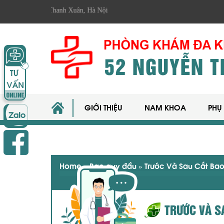
Trãi, Thanh Xuân, Hà Nội
GIỚI THIỆU
NAM KHOA
PHỤ
Home
»
Bao quy đầu
»
Trước Và Sau Cắt Bao
TRƯỚC VÀ S