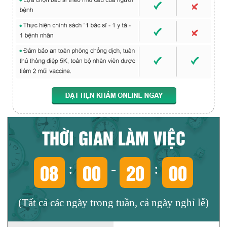
THỜI GIAN LÀM VIỆC
08
00
20
00
:
-
:
(Tất cả các ngày trong tuần, cả ngày nghỉ lễ)