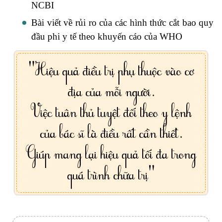
NCBI
Bài viết về rủi ro của các hình thức cắt bao quy
đầu phi y tế theo khuyến cáo của WHO
"Hiệu quả điều trị phụ thuộc vào cơ
địa của mỗi người.
Việc tuân thủ tuyệt đối theo y lệnh
của bác sĩ là điều rất cần thiết.
Giúp mang lại hiệu quả tối đa trong
quá trình chữa trị"