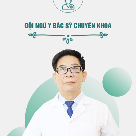
ĐỘI NGŨ Y BÁC SỸ CHUYÊN KHOA