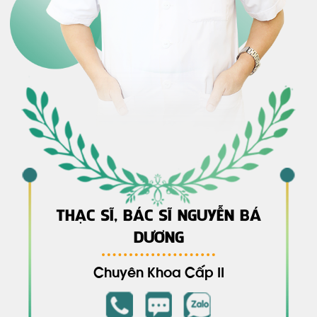
THẠC SĨ, BÁC SĨ NGUYỄN BÁ
DƯƠNG
Chuyên Khoa Cấp II