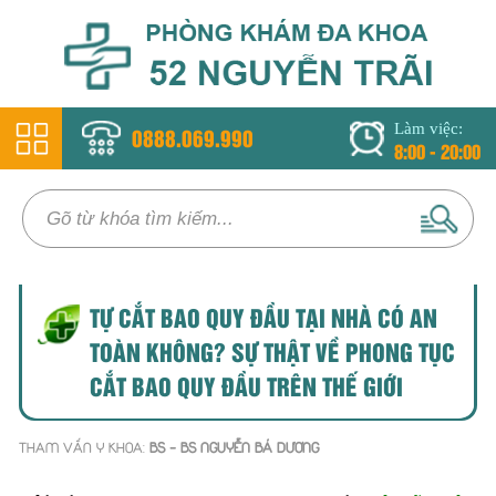
Làm việc:
0888.069.990
8:00 - 20:00
TỰ CẮT BAO QUY ĐẦU TẠI NHÀ CÓ AN
TOÀN KHÔNG? SỰ THẬT VỀ PHONG TỤC
CẮT BAO QUY ĐẦU TRÊN THẾ GIỚI
THAM VẤN Y KHOA:
BS - BS NGUYỄN BÁ DƯƠNG