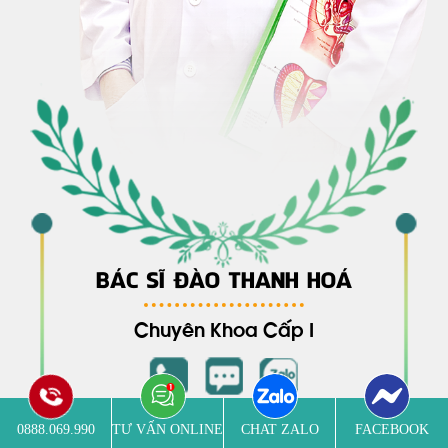
BÁC SĨ ĐÀO THANH HOÁ
Chuyên Khoa Cấp I
0888.069.990
TƯ VẤN ONLINE
CHAT ZALO
FACEBOOK