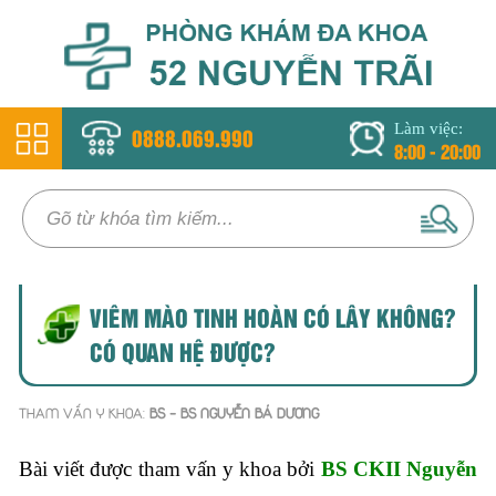
Làm việc:
0888.069.990
8:00 - 20:00
VIÊM MÀO TINH HOÀN CÓ LÂY KHÔNG?
CÓ QUAN HỆ ĐƯỢC?
THAM VẤN Y KHOA:
BS - BS NGUYỄN BÁ DƯƠNG
Bài viết được tham vấn y khoa bởi
BS CKII Nguyễn