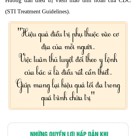
Hướng dẫn điều trị viêm mào tinh hoàn của CDC
(STI Treatment Guidelines)
.
"Hiệu quả điều trị phụ thuộc vào cơ
địa của mỗi người.
Việc tuân thủ tuyệt đối theo y lệnh
của bác sĩ là điều rất cần thiết.
Giúp mang lại hiệu quả tối đa trong
quá trình chữa trị"