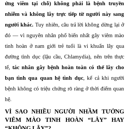
ứng viêm tại chỗ) không phải là bệnh truyền
nhiễm và không lây trực tiếp từ người này sang
người khác.
Tuy nhiên, câu trả lời không dừng lại ở
đó — vì nguyên nhân phổ biến nhất gây viêm mào
tinh hoàn ở nam giới trẻ tuổi là vi khuẩn lây qua
đường tình dục (lậu cầu, Chlamydia), nên trên thực
tế,
tác nhân gây bệnh hoàn toàn có thể lây cho
bạn tình qua quan hệ tình dục
, kể cả khi người
bệnh không có triệu chứng rõ ràng ở thời điểm quan
hệ.
VÌ SAO NHIỀU NGƯỜI NHẦM TƯỞNG
VIÊM MÀO TINH HOÀN “LÂY” HAY
“KHÔNG LÂY”?