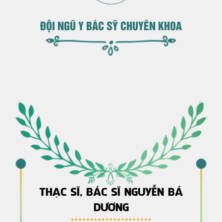
ĐỘI NGŨ Y BÁC SỸ CHUYÊN KHOA