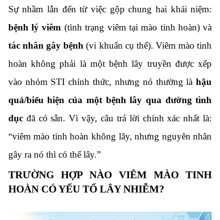
Sự nhầm lẫn đến từ việc gộp chung hai khái niệm:
bệnh lý viêm
(tình trạng viêm tại mào tinh hoàn) và
tác nhân gây bệnh
(vi khuẩn cụ thể). Viêm mào tinh
hoàn không phải là một bệnh lây truyền được xếp
vào nhóm STI chính thức, nhưng nó thường là
hậu
quả/biểu hiện của một bệnh lây qua đường tình
dục
đã có sẵn. Vì vậy, câu trả lời chính xác nhất là:
“viêm mào tinh hoàn không lây, nhưng nguyên nhân
gây ra nó thì có thể lây.”
TRƯỜNG HỢP NÀO VIÊM MÀO TINH
HOÀN CÓ YẾU TỐ LÂY NHIỄM?