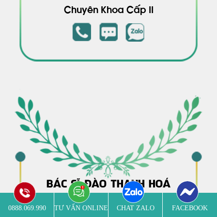
THẠC SĨ, BÁC SĨ NGUYỄN BÁ
DƯƠNG
Chuyên Khoa Cấp II
0888.069.990
TƯ VẤN ONLINE
CHAT ZALO
FACEBOOK