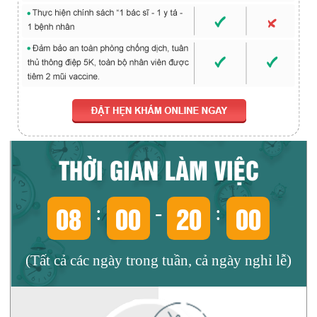
THỜI GIAN LÀM VIỆC
08
00
20
00
:
-
:
(Tất cả các ngày trong tuần, cả ngày nghỉ lễ)