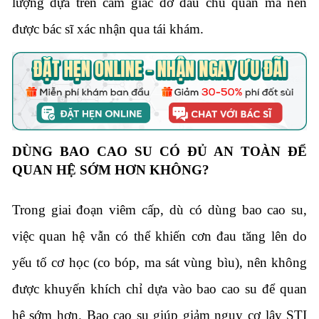
lượng dựa trên cảm giác đỡ đau chủ quan mà nên
được bác sĩ xác nhận qua tái khám.
DÙNG BAO CAO SU CÓ ĐỦ AN TOÀN ĐỂ
QUAN HỆ SỚM HƠN KHÔNG?
Trong giai đoạn viêm cấp, dù có dùng bao cao su,
việc quan hệ vẫn có thể khiến cơn đau tăng lên do
yếu tố cơ học (co bóp, ma sát vùng bìu), nên không
được khuyến khích chỉ dựa vào bao cao su để quan
hệ sớm hơn. Bao cao su giúp giảm nguy cơ lây STI