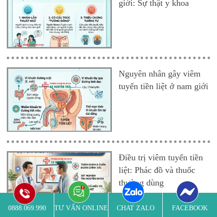
giới: Sự thật y khoa
Nguyên nhân gây viêm
tuyến tiền liệt ở nam giới
Điều trị viêm tuyến tiền
liệt: Phác đồ và thuốc
thường dùng
0888.069.990
TƯ VẤN ONLINE
CHAT ZALO
FACEBOOK