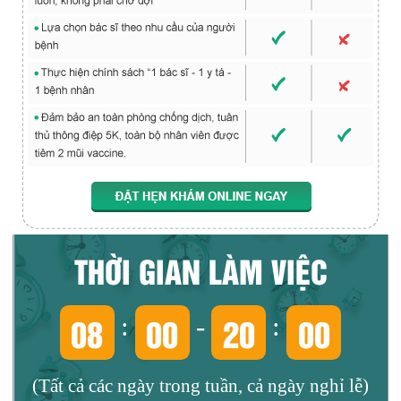
THỜI GIAN LÀM VIỆC
08
00
20
00
:
-
:
(Tất cả các ngày trong tuần, cả ngày nghỉ lễ)