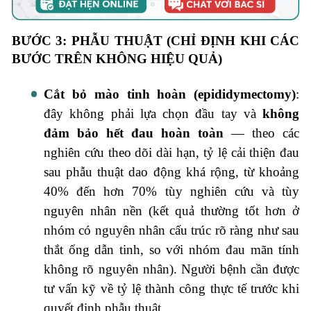
BƯỚC 3: PHẪU THUẬT (CHỈ ĐỊNH KHI CÁC
BƯỚC TRÊN KHÔNG HIỆU QUẢ)
Cắt bỏ mào tinh hoàn (epididymectomy)
:
đây không phải lựa chọn đầu tay và
không
đảm bảo hết đau hoàn toàn
— theo các
nghiên cứu theo dõi dài hạn, tỷ lệ cải thiện đau
sau phẫu thuật dao động khá rộng, từ khoảng
40% đến hơn 70% tùy nghiên cứu và tùy
nguyên nhân nền (kết quả thường tốt hơn ở
nhóm có nguyên nhân cấu trúc rõ ràng như sau
thắt ống dẫn tinh, so với nhóm đau mãn tính
không rõ nguyên nhân). Người bệnh cần được
tư vấn kỹ về tỷ lệ thành công thực tế trước khi
quyết định phẫu thuật.