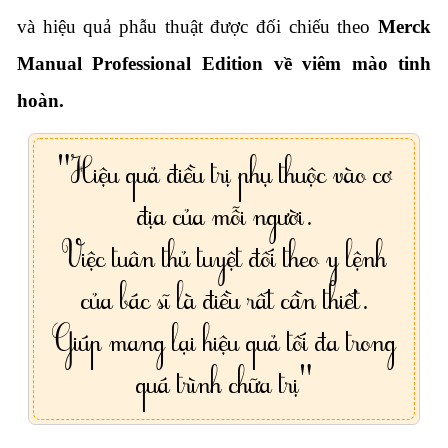
và hiệu quả phẫu thuật được đối chiếu theo
Merck
Manual Professional Edition về viêm mào tinh
hoàn
.
"Hiệu quả điều trị phụ thuộc vào cơ
địa của mỗi người.
Việc tuân thủ tuyệt đối theo y lệnh
của bác sĩ là điều rất cần thiết.
Giúp mang lại hiệu quả tối đa trong
quá trình chữa trị"