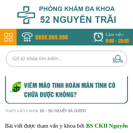
Làm việc:
0888.069.990
8:00 - 20:00
VIÊM MÀO TINH HOÀN MÃN TÍNH CÓ
CHỮA ĐƯỢC KHÔNG?
THAM VẤN Y KHOA:
BS - BS NGUYỄN BÁ DƯƠNG
Bài viết được tham vấn y khoa bởi
BS CKII Nguyễn