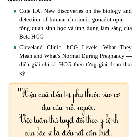
Cole LA.
New discoveries on the biology and
detection of human chorionic gonadotropin —
tổng quan sinh học và ứng dụng lâm sàng của
Beta HCG
Cleveland Clinic.
hCG Levels: What They
Mean and What’s Normal During Pregnancy —
diễn giải chỉ số HCG theo từng giai đoạn thai
kỳ
"Hiệu quả điều trị phụ thuộc vào cơ
địa của mỗi người.
Việc tuân thủ tuyệt đối theo y lệnh
của bác sĩ là điều rất cần thiết.