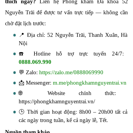
thích ngay?
Liên hệ Phòng khám Đa khoa 52
Nguyễn Trãi để được tư vấn trực tiếp — không cần
chờ đặt lịch trước:
📍 Địa chỉ: 52 Nguyễn Trãi, Thanh Xuân, Hà
Nội
☎️ Hotline hỗ trợ trực tuyến 24/7:
0888.069.990
💬 Zalo:
https://zalo.me/0888069990
📩 Messenger:
m.me/phongkhamnguyentrai.vn
🌐 Website chính thức:
https://phongkhamnguyentrai.vn/
🕒 Thời gian hoạt động: 8h00 – 20h00 tất cả
các ngày trong tuần, kể cả ngày lễ, Tết.
Nguồn tham khảo