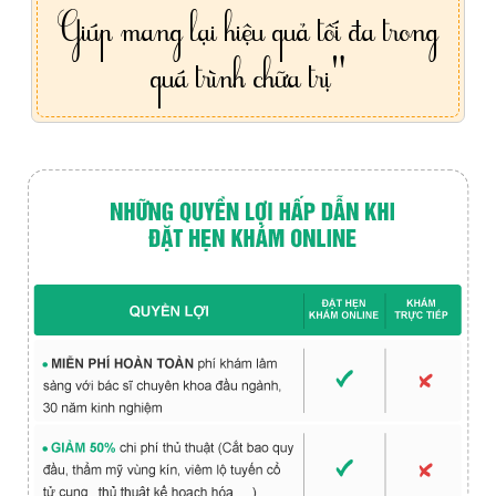
Giúp mang lại hiệu quả tối đa trong
quá trình chữa trị"