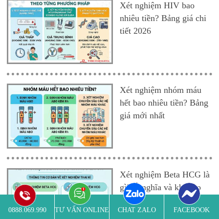
Xét nghiệm HIV bao
nhiêu tiền? Bảng giá chi
tiết 2026
Xét nghiệm nhóm máu
hết bao nhiêu tiền? Bảng
giá mới nhất
Xét nghiệm Beta HCG là
gì? Ý nghĩa và khi nào
cần làm
0888.069.990
TƯ VẤN ONLINE
CHAT ZALO
FACEBOOK