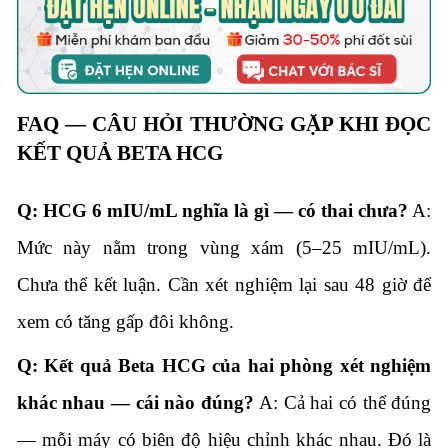
FAQ — CÂU HỎI THƯỜNG GẶP KHI ĐỌC
KẾT QUẢ BETA HCG
Q: HCG 6 mIU/mL nghĩa là gì — có thai chưa?
A:
Mức này nằm trong vùng xám (5–25 mIU/mL).
Chưa thể kết luận. Cần xét nghiệm lại sau 48 giờ để
xem có tăng gấp đôi không.
Q: Kết quả Beta HCG của hai phòng xét nghiệm
khác nhau — cái nào đúng?
A: Cả hai có thể đúng
— mỗi máy có biên độ hiệu chỉnh khác nhau. Đó là