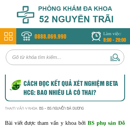
Làm việc:
0888.069.990
8:00 - 20:00
CÁCH ĐỌC KẾT QUẢ XÉT NGHIỆM BETA
HCG: BAO NHIÊU LÀ CÓ THAI?
THAM VẤN Y KHOA:
BS - BS NGUYỄN BÁ DƯƠNG
Bài viết được tham vấn y khoa bởi
BS phụ sản Đỗ