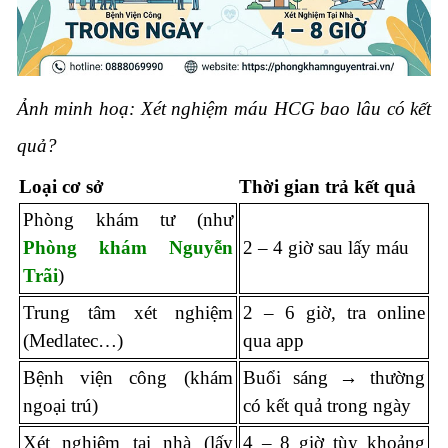
Ảnh minh hoạ: Xét nghiệm máu HCG bao lâu có kết
quả?
Loại cơ sở
Thời gian trả kết quả
Phòng khám tư (như
Phòng khám Nguyễn
2 – 4 giờ sau lấy máu
Trãi
)
Trung tâm xét nghiệm
2 – 6 giờ, tra online
(Medlatec…)
qua app
Bệnh viện công (khám
Buổi sáng → thường
ngoại trú)
có kết quả trong ngày
Xét nghiệm tại nhà (lấy
4 – 8 giờ tùy khoảng