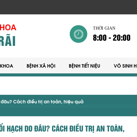
THỜI GIAN
8:00 - 20:00
 KHOA
BỆNH XÃ HỘI
BỆNH TIẾT NIỆU
VÔ SINH 
đâu? Cách điều trị an toàn, hiệu quả
ỔI HẠCH DO ĐÂU? CÁCH ĐIỀU TRỊ AN TOÀN,