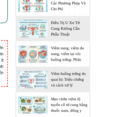
Các Phương Pháp Và
Chi Phí
Điều Trị U Xơ Tử
Cung Không Cần
Phẫu Thuật
ến
Viêm nang, viêm đa
ện
nang, viêm tai vòi
buồng trứng: Phân
ít
biệt
nh
ời
Viêm buồng trứng do
quai bị: Triệu chứng
và cách xử lý
Mẹo chữa viêm lộ
tuyến cổ tử cung bằng
thuốc nam, đông y