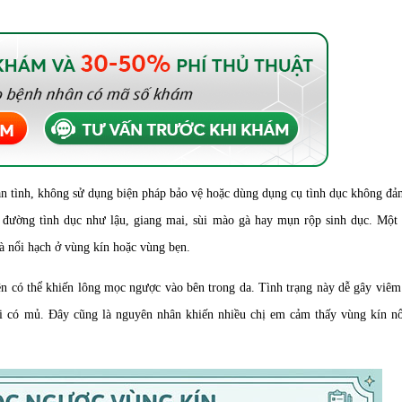
ạn tình, không sử dụng biện pháp bảo vệ hoặc dùng dụng cụ tình dục không đả
 đường tình dục như lậu, giang mai, sùi mào gà hay mụn rộp sinh dục. Một 
à nổi hạch ở vùng kín hoặc vùng bẹn.
ên có thể khiến lông mọc ngược vào bên trong da. Tình trạng này dễ gây viêm
hi có mủ. Đây cũng là nguyên nhân khiến nhiều chị em cảm thấy vùng kín nổ