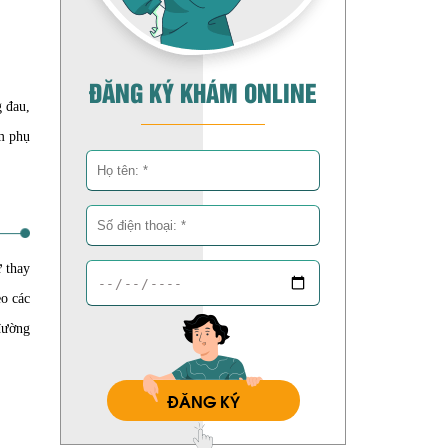
ĐĂNG KÝ KHÁM ONLINE
g đau,
ễm phụ
ự thay
eo các
đường
ĐĂNG KÝ