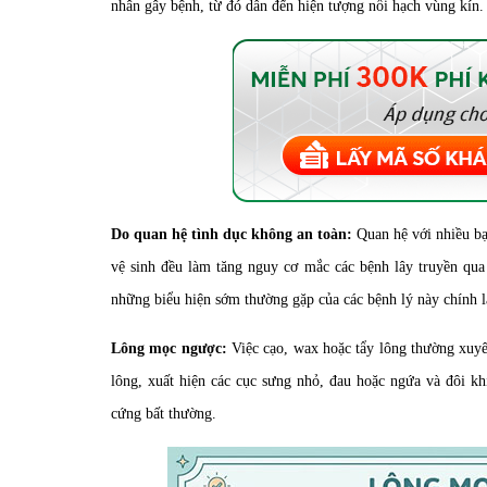
nhân gây bệnh, từ đó dẫn đến hiện tượng nổi hạch vùng kín.
Do quan hệ tình dục không an toàn:
Quan hệ với nhiều b
vệ sinh đều làm tăng nguy cơ mắc các bệnh lây truyền qua
những biểu hiện sớm thường gặp của các bệnh lý này chính l
Lông mọc ngược:
Việc cạo, wax hoặc tẩy lông thường xuy
lông, xuất hiện các cục sưng nhỏ, đau hoặc ngứa và đôi k
cứng bất thường.