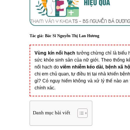
HIỆU QUẢ
THAM VẤN Y KHOA:
TS - BS NGUYỄN BÁ DƯƠN
Tác giả:
Bác Sĩ Nguyễn Thị Lan Hương
Vùng kín nổi hạch
tưởng chừng chỉ là biểu 
sức khỏe sinh sản của nữ giới. Theo thống k
nổi hạch do
viêm nhiễm kéo dài, bệnh xã hộ
chị em chủ quan, tự điều trị tại nhà khiến bện
gì? Có nguy hiểm không và xử lý thế nào an t
chính xác.
Danh mục bài viết