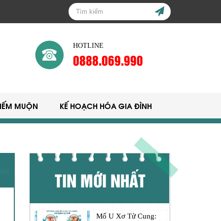
HOTLINE
0888.069.990
HIẾM MUỘN
KẾ HOẠCH HÓA GIA ĐÌNH
TIN MỚI NHẤT
Mổ U Xơ Tử Cung: