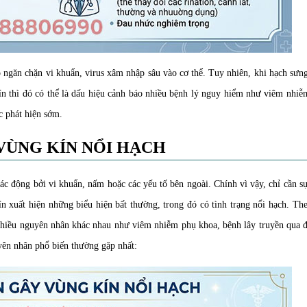
p ngăn chặn vi khuẩn, virus xâm nhập sâu vào cơ thể. Tuy nhiên, khi hạch sưn
kín thì đó có thể là dấu hiệu cảnh báo nhiều bệnh lý nguy hiểm như viêm nhi
c phát hiện sớm.
VÙNG KÍN NỔI HẠCH
ác động bởi vi khuẩn, nấm hoặc các yếu tố bên ngoài. Chính vì vậy, chỉ cần s
n xuất hiện những biểu hiện bất thường, trong đó có tình trạng nổi hạch. Th
 nhiều nguyên nhân khác nhau như viêm nhiễm phụ khoa, bệnh lây truyền qua 
yên nhân phổ biến thường gặp nhất: