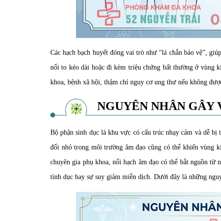
Các hạch bạch huyết đóng vai trò như “lá chắn bảo vệ”, giú
nổi to kéo dài hoặc đi kèm triệu chứng bất thường ở vùng 
khoa, bệnh xã hội, thậm chí nguy cơ ung thư nếu không đượ
NGUYÊN NHÂN GÂY 
Bộ phận sinh dục là khu vực có cấu trúc nhạy cảm và dễ bị t
đổi nhỏ trong môi trường âm đạo cũng có thể khiến vùng kí
chuyên gia phụ khoa, nổi hạch âm đạo có thể bắt nguồn từ
tình dục hay sự suy giảm miễn dịch. Dưới đây là những ngu