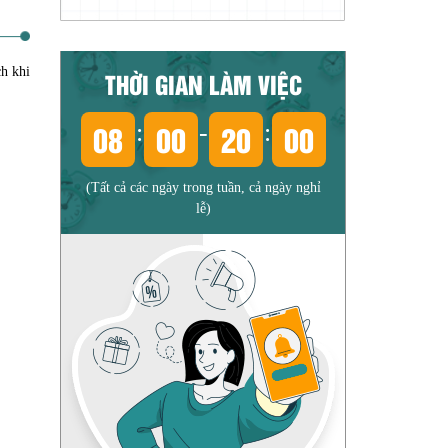
ch khi
THỜI GIAN LÀM VIỆC
08
00
20
00
:
-
:
(Tất cả các ngày trong tuần, cả ngày nghỉ
lễ)