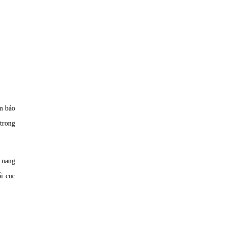
m bảo
trong
 nang
i cục