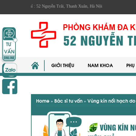
hỉ : 52 Nguyễn Trãi, Thanh Xuân, Hà Nội
GIỚI THIỆU
NAM KHOA
PHỤ
Home
»
Bác sĩ tư vấn
»
Vùng kín nổi hạch do 
VÙNG KÍN N