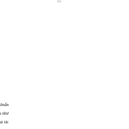
 khuẩn
oa như
i tác