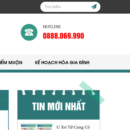
HOTLINE
0888.069.990
HIẾM MUỘN
KẾ HOẠCH HÓA GIA ĐÌNH
TIN MỚI NHẤT
U Xơ Tử Cung Có