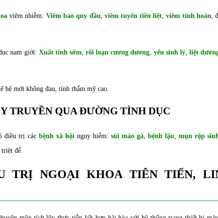
oa
viêm nhiễm:
Viêm bao quy đầu
,
viêm tuyến tiền liệt
,
viêm tinh hoàn
, 
 dục nam giới:
Xuất tinh sớm
,
rối loạn cương dương
,
yếu sinh lý
,
liệt dươn
ế hệ mới không đau, tính thẩm mỹ cao.
LÂY TRUYỀN QUA ĐƯỜNG TÌNH DỤC
 điều trị các
bệnh xã hội
nguy hiểm:
sùi mào gà
,
bệnh lậu
,
mụn rộp sin
riệt để.
 TRỊ NGOẠI KHOA TIÊN TIẾN, LI
uyên môn tích lũy thực tiễn kết hợp hài hòa với hệ thống trang thiết bị má