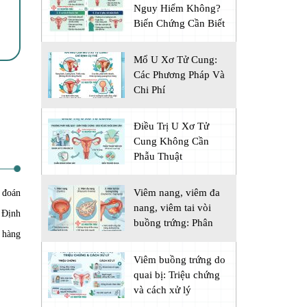
Nguy Hiểm Không?
Biến Chứng Cần Biết
Mổ U Xơ Tử Cung:
Các Phương Pháp Và
Chi Phí
Điều Trị U Xơ Tử
Cung Không Cần
Phẫu Thuật
Viêm nang, viêm đa
 đoán
nang, viêm tai vòi
. Định
buồng trứng: Phân
o hàng
biệt
Viêm buồng trứng do
quai bị: Triệu chứng
và cách xử lý