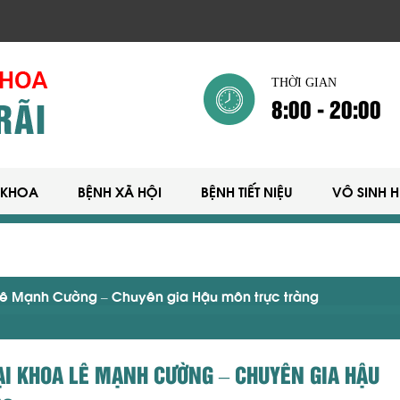
THỜI GIAN
8:00 - 20:00
 KHOA
BỆNH XÃ HỘI
BỆNH TIẾT NIỆU
VÔ SINH 
Lê Mạnh Cường – Chuyên gia Hậu môn trực tràng
ẠI KHOA LÊ MẠNH CƯỜNG – CHUYÊN GIA HẬU