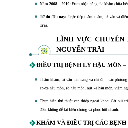
Năm 2008 – 2010:
Đảm nhận công tác khám chữa bện
Từ đó đến nay:
Trực tiếp thăm khám, tư vấn và điều
Trãi
.
LĨNH VỰC CHUYÊN
NGUYỄN TRÃI
ĐIỀU TRỊ BỆNH LÝ HẬU MÔN –
Thăm khám, tư vấn lâm sàng và chỉ định các phương p
áp-xe hậu môn, rò hậu môn, nứt kẽ hậu môn, viêm 
Thực hiện thủ thuật can thiệp ngoại khoa: Cắt búi t
đớn, không để lại biến chứng và phục hồi nhanh.
KHÁM VÀ ĐIỀU TRỊ CÁC BỆNH