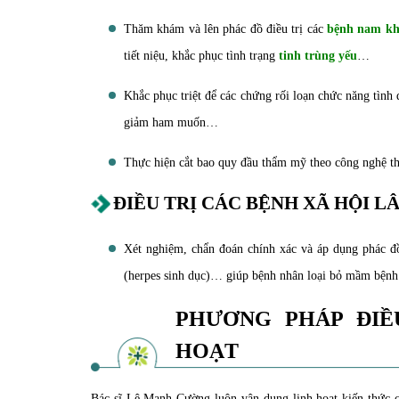
Thăm khám và lên phác đồ điều trị các
bệnh nam kh
tiết niệu, khắc phục tình trạng
tinh trùng yếu
…
Khắc phục triệt để các chứng rối loạn chức năng tình
giảm ham muốn…
Thực hiện cắt bao quy đầu thẩm mỹ theo công nghệ th
ĐIỀU TRỊ CÁC BỆNH XÃ HỘI 
Xét nghiệm, chẩn đoán chính xác và áp dụng phác đồ
(herpes sinh dục)… giúp bệnh nhân loại bỏ mầm bệnh t
PHƯƠNG PHÁP ĐIỀU
HOẠT
Bác sĩ Lê Mạnh Cường luôn vận dụng linh hoạt kiến thức ch