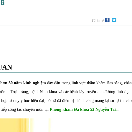
NG
G
Chia sẻ:
UAN
i
hơn 30 năm kinh nghiệm
dày dặn trong lĩnh vực thăm khám lâm sàng, chẩn
u môn – Trực tràng, bệnh Nam khoa và các bệnh lây truyền qua đường tình dục
 hợp tư duy y học hiện đại, bác sĩ đã điều trị thành công mang lại sự tự tin ch
tiếp công tác chuyên môn tại
Phòng khám Đa khoa 52 Nguyễn Trãi
.