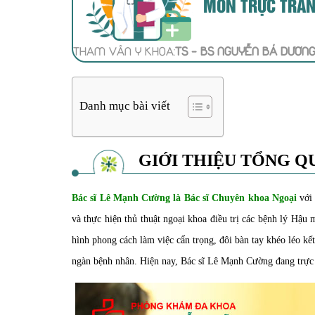
MÔN TRỰC TRÀ
THAM VẤN Y KHOA:
TS - BS NGUYỄN BÁ DƯƠN
Danh mục bài viết
GIỚI THIỆU TỔNG Q
Bác sĩ Lê Mạnh Cường là Bác sĩ Chuyên khoa Ngoại
vớ
và thực hiện thủ thuật ngoại khoa điều trị các bệnh lý Hậ
hình phong cách làm việc cẩn trọng, đôi bàn tay khéo léo kết
ngàn bệnh nhân. Hiện nay, Bác sĩ Lê Mạnh Cường đang trực 