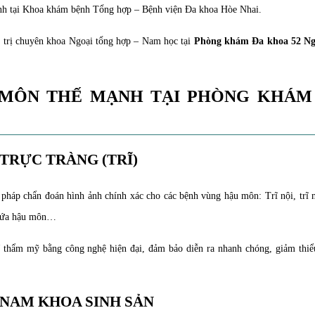
h tại Khoa khám bệnh Tổng hợp – Bệnh viện Đa khoa Hòe Nhai.
 trị chuyên khoa Ngoại tổng hợp – Nam học tại
Phòng khám Đa khoa 52 N
 MÔN THẾ MẠNH TẠI PHÒNG KHÁM 
 TRỰC TRÀNG (TRĨ)
háp chẩn đoán hình ảnh chính xác cho các bệnh vùng hậu môn: Trĩ nội, trĩ n
ngứa hậu môn…
rĩ thẩm mỹ bằng công nghệ hiện đại, đảm bảo diễn ra nhanh chóng, giảm thiể
 NAM KHOA SINH SẢN