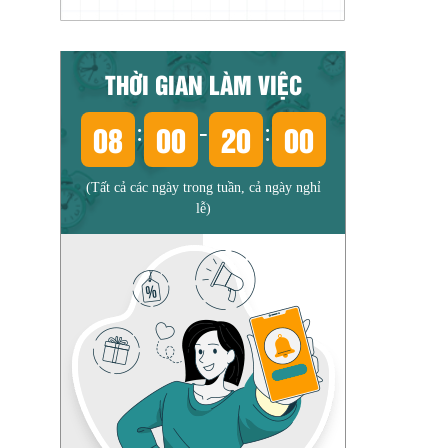
THỜI GIAN LÀM VIỆC
08
00
20
00
:
-
:
(Tất cả các ngày trong tuần, cả ngày nghỉ
lễ)