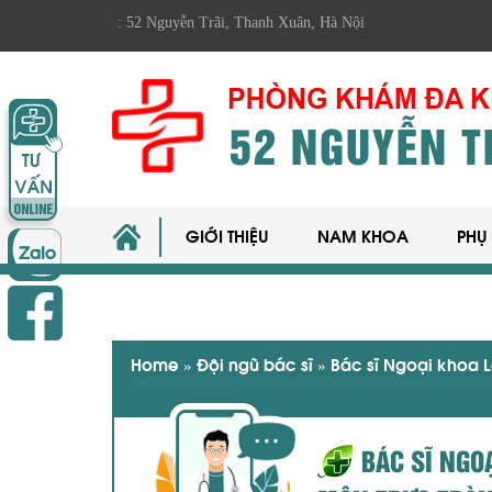
ịa chỉ : 52 Nguyễn Trãi, Thanh Xuân, Hà Nội
GIỚI THIỆU
NAM KHOA
PHỤ
Home
»
Đội ngũ bác sĩ
»
Bác sĩ Ngoại khoa 
BÁC SĨ NGO