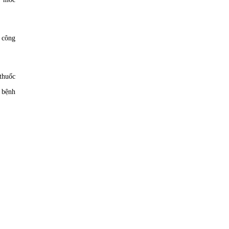
 công
 thuốc
t bệnh