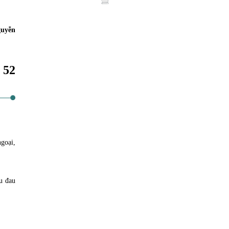
guyễn
52
goại,
u đau