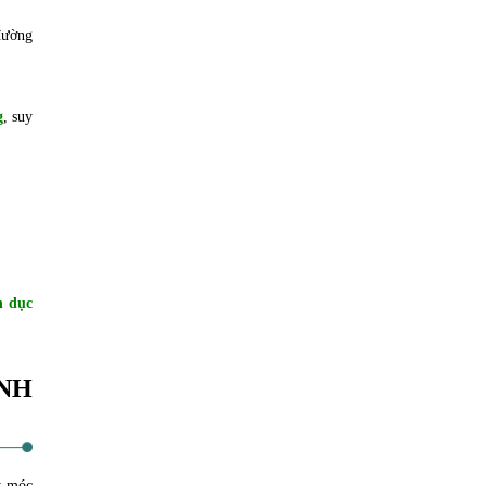
đường
g
, suy
h dục
NH
y móc