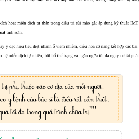
ích hoạt miễn dịch tự thân trong điều trị sùi mào gà; áp dụng kỹ thuật IMT
uất tinh sớm.
y y đặc hiệu tiêu diệt nhanh ổ viêm nhiễm, điều hòa cơ năng kết hợp các bài
o hệ miễn dịch tự nhiên, bồi bổ thể trạng và ngăn ngừa tối đa nguy cơ tái phá
trị phụ thuộc vào cơ địa của mỗi người.
eo y lệnh của bác sĩ là điều rất cần thiết.
uả tối đa trong quá trình chữa trị""