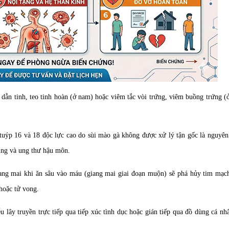
dẫn tinh, teo tinh hoàn (ở nam) hoặc viêm tắc vòi trứng, viêm buồng trứng (
ýp 16 và 18 độc lực cao do sùi mào gà không được xử lý tận gốc là nguyên
ung và ung thư hậu môn.
ng mai khi ăn sâu vào máu (giang mai giai đoạn muộn) sẽ phá hủy tim mạc
 hoặc tử vong.
u lây truyền trực tiếp qua tiếp xúc tình dục hoặc gián tiếp qua đồ dùng cá nh