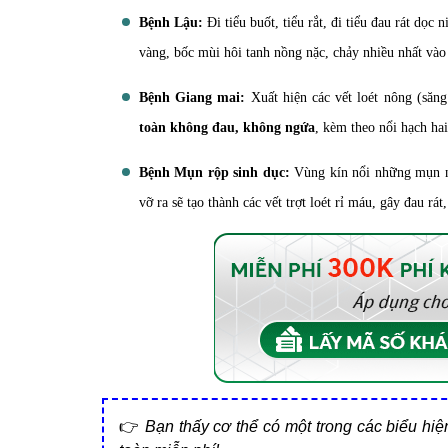
Bệnh Lậu:
Đi tiểu buốt, tiểu rắt, đi tiểu đau rát dọ
vàng, bốc mùi hôi tanh nồng nặc, chảy nhiều nhất vào
Bệnh Giang mai:
Xuất hiện các vết loét nông (săn
toàn không đau, không ngứa
, kèm theo nổi hạch hai
Bệnh Mụn rộp sinh dục:
Vùng kín nổi những mụn n
vỡ ra sẽ tạo thành các vết trợt loét rỉ máu, gây đau rá
👉
Bạn thấy cơ thể có một trong các biểu hi