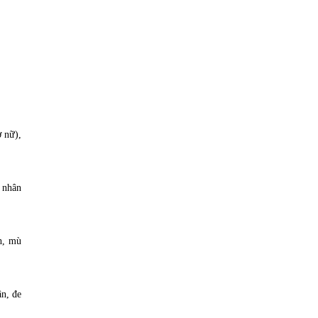
ở nữ),
 nhân
h, mù
ân, đe