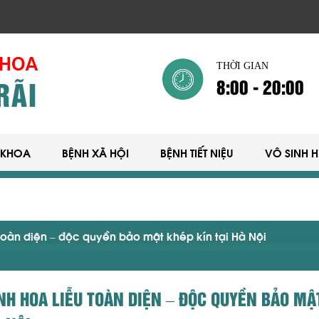
THỜI GIAN
8:00 - 20:00
 KHOA
BỆNH XÃ HỘI
BỆNH TIẾT NIỆU
VÔ SINH 
 toàn diện – độc quyền bảo mật khép kín tại Hà Nội
ỆNH HOA LIỄU TOÀN DIỆN – ĐỘC QUYỀN BẢO MẬ