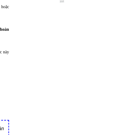
h hoặc
g
hoàn
c này
àn