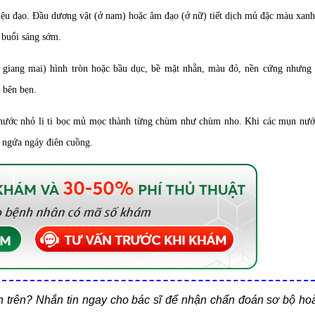
c niệu đạo. Đầu dương vật (ở nam) hoặc âm đạo (ở nữ) tiết dịch mủ đặc màu xan
 buổi sáng sớm.
g giang mai) hình tròn hoặc bầu dục, bề mặt nhẵn, màu đỏ, nền cứng nhưn
 bên bẹn.
ước nhỏ li ti bọc mủ mọc thành từng chùm như chùm nho. Khi các mụn nướ
t, ngứa ngáy điên cuồng.
ện trên? Nhắn tin ngay cho bác sĩ để nhận chẩn đoán sơ bộ ho