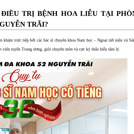
 ĐIỀU TRỊ BỆNH HOA LIỄU TẠI PH
GUYỄN TRÃI?
 khám trực tiếp bởi các bác sĩ chuyên khoa Nam học – Ngoại tiết niệu và Sả
h viện tuyến Trung ương, giỏi chuyên môn và cực kỳ thấu hiểu tâm lý.