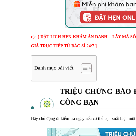
👉
[
ĐẶT LỊCH HẸN KHÁM ẨN DANH – LẤY MÃ S
GIÁ TRỰC TIẾP TỪ BÁC SĨ 24/7
]
Danh mục bài viết
TRIỆU CHỨNG BÁO 
CÔNG BẠN
Hãy chủ động đi kiểm tra ngay nếu cơ thể bạn xuất hiện một