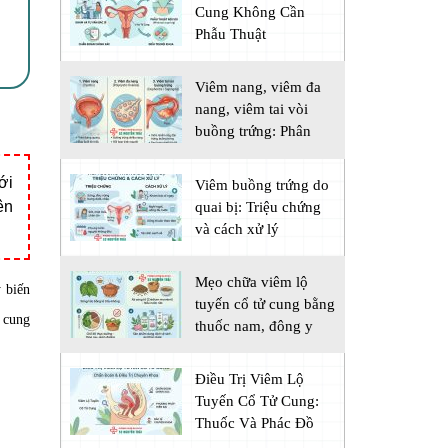
Cung Không Cần
Phẫu Thuật
Viêm nang, viêm đa
nang, viêm tai vòi
buồng trứng: Phân
biệt
ới
Viêm buồng trứng do
ên
quai bị: Triệu chứng
và cách xử lý
Mẹo chữa viêm lộ
 biến
tuyến cổ tử cung bằng
cung
thuốc nam, đông y
Điều Trị Viêm Lộ
Tuyến Cổ Tử Cung:
Thuốc Và Phác Đồ