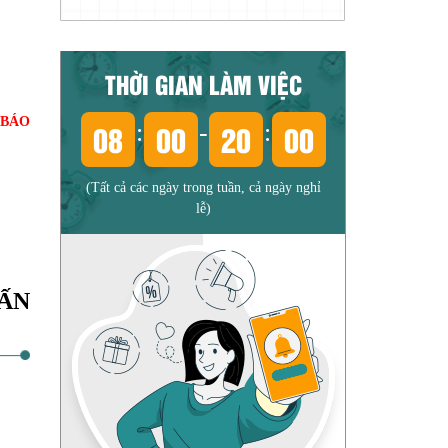
THỜI GIAN LÀM VIỆC
 BÁO
08
00
20
00
:
-
:
(Tất cả các ngày trong tuần, cả ngày nghỉ
lễ)
ẤN