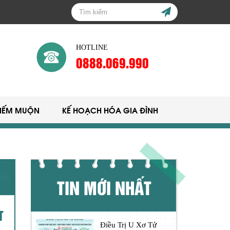
HOTLINE
0888.069.990
HIẾM MUỘN
KẾ HOẠCH HÓA GIA ĐÌNH
TIN MỚI NHẤT
T
Điều Trị U Xơ Tử