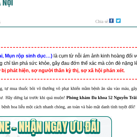
À NỘI
G
Chia sẻ:
ai, Mụn rộp sinh dục…)
là cụm từ nỗi ám ảnh kinh hoàng đối v
ng chỉ tàn phá sức khỏe, gây đau đớn thể xác mà còn đè nặng l
 bị phát hiện, sợ người thân kỳ thị, sợ xã hội phán xét.
g, tự mua thuốc bôi vô thưởng vô phạt khiến mầm bệnh ăn sâu vào máu, gây
thư. Hãy dừng lại trước khi quá muộn!
Phòng khám Đa khoa 52 Nguyễn Trãi
 bệnh hoa liễu một cách nhanh chóng, an toàn và bảo mật danh tính tuyệt đối!