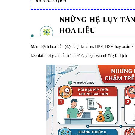
toàn miễn phí!
NHỮNG HỆ LỤY TÀN
HOA LIỄU
Mầm bệnh hoa liễu (đặc biệt là virus HPV, HSV hay xoắn kh
kéo dài thời gian lẩn tránh sẽ đẩy bạn vào những bi kịch: