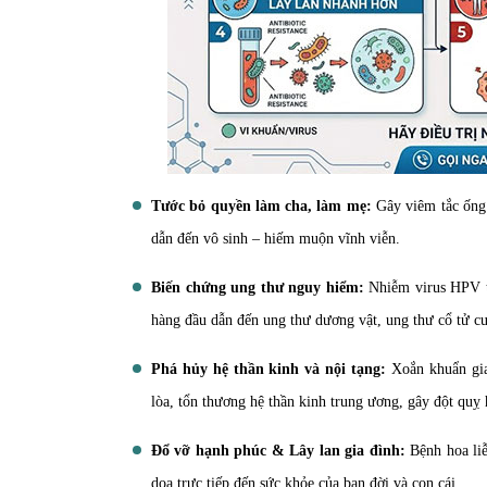
Tước bỏ quyền làm cha, làm mẹ:
Gây viêm tắc ống 
dẫn đến vô sinh – hiếm muộn vĩnh viễn.
Biến chứng ung thư nguy hiểm:
Nhiễm virus HPV tu
hàng đầu dẫn đến ung thư dương vật, ung thư cổ tử c
Phá hủy hệ thần kinh và nội tạng:
Xoắn khuẩn gia
lòa, tổn thương hệ thần kinh trung ương, gây đột quỵ
Đổ vỡ hạnh phúc & Lây lan gia đình:
Bệnh hoa liễ
dọa trực tiếp đến sức khỏe của bạn đời và con cái.