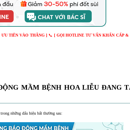
Ố ƯU TIÊN VÀO THẲNG
]
📞
[
GỌI HOTLINE TƯ VẤN KHẨN CẤP &
ĐỘNG MẦM BỆNH HOA LIỄU ĐANG T
 trong những dấu hiệu bất thường sau: