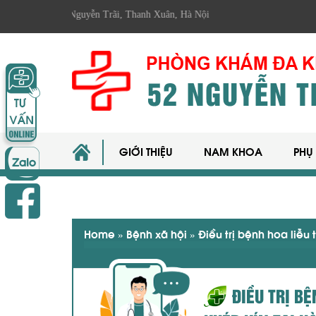
 Nguyễn Trãi, Thanh Xuân, Hà Nội
GIỚI THIỆU
NAM KHOA
PHỤ
Home
»
Bệnh xã hội
»
Điều trị bệnh hoa liễu
ĐIỀU TRỊ B