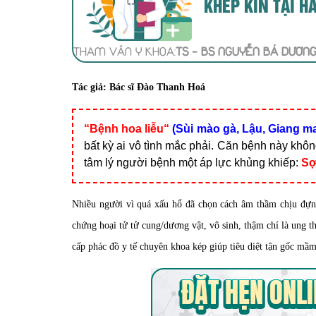
KHÉP KÍN TẠI H
THAM VẤN Y KHOA:
TS - BS NGUYỄN BÁ DƯƠN
Tác giả:
Bác sĩ Đào Thanh Hoá
“
Bệnh hoa liễu
“
(Sùi mào gà, Lậu, Giang m
bất kỳ ai vô tình mắc phải. Căn bệnh này khô
tâm lý người bệnh một áp lực khủng khiếp:
Sợ
Nhiều người vì quá xấu hổ đã chọn cách âm thầm chịu đựn
chứng hoại tử tử cung/dương vật, vô sinh, thậm chí là ung 
cấp phác đồ y tế chuyên khoa kép giúp tiêu diệt tận gốc mầm