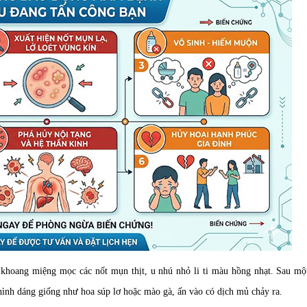
khoang miệng mọc các nốt mụn thịt, u nhú nhỏ li ti màu hồng nhạt. Sau một
 hình dáng giống như hoa súp lơ hoặc mào gà, ấn vào có dịch mủ chảy ra.