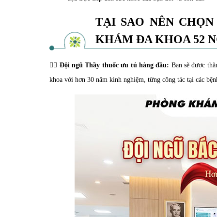
TẠI SAO NÊN CHỌN
KHÁM ĐA KHOA 52 N
👨‍⚕️
Đội ngũ Thầy thuốc ưu tú hàng đầu:
Bạn sẽ được thăm
khoa với hơn 30 năm kinh nghiệm, từng công tác tại các bện