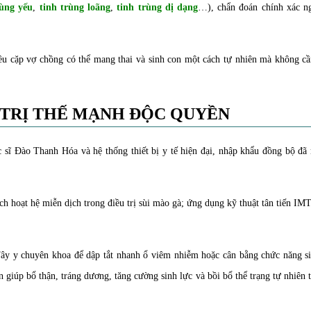
rùng yếu
,
tinh trùng loãng
,
tinh trùng dị dạng
…), chẩn đoán chính xác n
ều cặp vợ chồng có thể mang thai và sinh con một cách tự nhiên mà không cầ
 TRỊ THẾ MẠNH ĐỘC QUYỀN
 sĩ Đào Thanh Hóa và hệ thống thiết bị y tế hiện đại, nhập khẩu đồng bộ đã
h hoạt hệ miễn dịch trong điều trị sùi mào gà; ứng dụng kỹ thuật tân tiến IM
y y chuyên khoa để dập tắt nhanh ổ viêm nhiễm hoặc cân bằng chức năng si
n giúp bổ thận, tráng dương, tăng cường sinh lực và bồi bổ thể trạng tự nhiên 