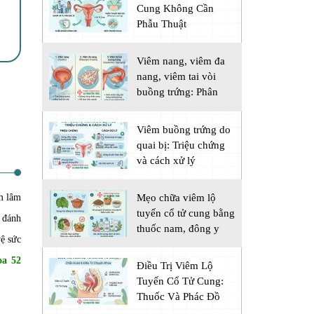
Cung Không Cần
Phẫu Thuật
Viêm nang, viêm đa
nang, viêm tai vòi
buồng trứng: Phân
biệt
Viêm buồng trứng do
quai bị: Triệu chứng
và cách xử lý
m lâm
Mẹo chữa viêm lộ
tuyến cổ tử cung bằng
 đánh
thuốc nam, đông y
vệ sức
oa 52
Điều Trị Viêm Lộ
Tuyến Cổ Tử Cung:
Thuốc Và Phác Đồ