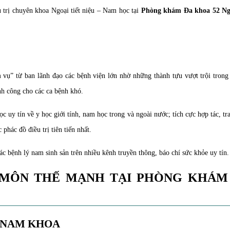
 trị chuyên khoa Ngoại tiết niệu – Nam học tại
Phòng khám Đa khoa 52 N
 vụ” từ ban lãnh đạo các bệnh viện lớn nhờ những thành tựu vượt trội trong
nh công cho các ca bệnh khó.
uy tín về y học giới tính, nam học trong và ngoài nước; tích cực hợp tác, tr
phác đồ điều trị tiên tiến nhất.
ác bệnh lý nam sinh sản trên nhiều kênh truyền thông, báo chí sức khỏe uy tín.
 MÔN THẾ MẠNH TẠI PHÒNG KHÁM 
H NAM KHOA