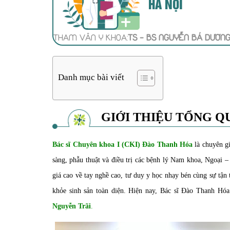
HÀ NỘI
THAM VẤN Y KHOA:
TS - BS NGUYỄN BÁ DƯƠN
Danh mục bài viết
GIỚI THIỆU TỔNG Q
Bác sĩ Chuyên khoa I (CKI) Đào Thanh Hóa
là chuyên gi
sàng, phẫu thuật và điều trị các bệnh lý Nam khoa, Ngoại
giá cao về tay nghề cao, tư duy y học nhạy bén cùng sự tận 
khỏe sinh sản toàn diện. Hiện nay, Bác sĩ Đào Thanh Hóa
Nguyễn Trãi
.