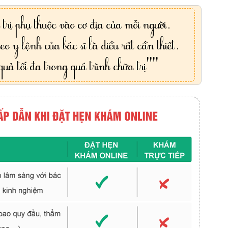
trị phụ thuộc vào cơ địa của mỗi người.
eo y lệnh của bác sĩ là điều rất cần thiết.
uả tối đa trong quá trình chữa trị""