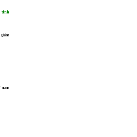
 tinh
y giảm
ở nam