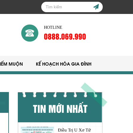
HOTLINE
0888.069.990
HIẾM MUỘN
KẾ HOẠCH HÓA GIA ĐÌNH
TIN MỚI NHẤT
Điều Trị U Xơ Tử