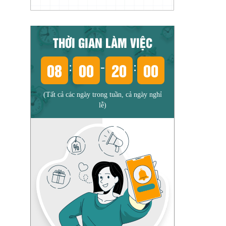
THỜI GIAN LÀM VIỆC
08
00
20
00
:
-
:
(Tất cả các ngày trong tuần, cả ngày nghỉ
lễ)