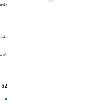
guyễn
 thăm
ao đổi
52