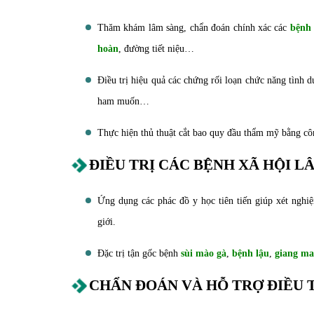
Thăm khám lâm sàng, chẩn đoán chính xác các
bệnh
hoàn
, đường tiết niệu…
Điều trị hiệu quả các chứng rối loạn chức năng tình 
ham muốn…
Thực hiện thủ thuật cắt bao quy đầu thẩm mỹ bằng cô
ĐIỀU TRỊ CÁC BỆNH XÃ HỘI 
Ứng dụng các phác đồ y học tiên tiến giúp xét nghi
giới.
Đặc trị tận gốc bệnh
sùi mào gà
,
bệnh lậu
,
giang ma
CHẨN ĐOÁN VÀ HỖ TRỢ ĐIỀU 