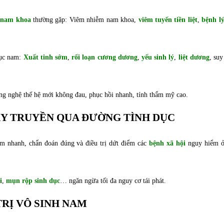
 nam khoa
thường gặp: Viêm nhiễm nam khoa,
viêm tuyến tiền liệt
,
bệnh lý
dục nam:
Xuất tinh sớm
,
rối loạn cương dương
,
yếu sinh lý
,
liệt dương
, su
ng nghệ thế hệ mới không đau, phục hồi nhanh, tính thẩm mỹ cao.
LÂY TRUYỀN QUA ĐƯỜNG TÌNH DỤC
ệm nhanh, chẩn đoán đúng và điều trị dứt điểm các
bệnh xã hội
nguy hiểm 
i
,
mụn rộp sinh dục
… ngăn ngừa tối đa nguy cơ tái phát.
TRỊ VÔ SINH NAM