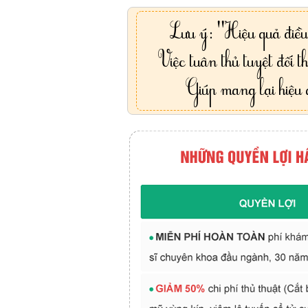
Lưu ý: "Hiệu quả điều 
Việc tuân thủ tuyệt đối th
Giúp mang lại hiệu q