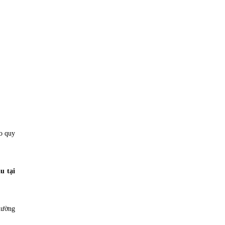
ao quy
u tại
hường