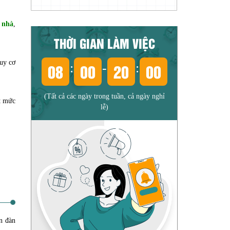
i nhà
,
THỜI GIAN LÀM VIỆC
guy cơ
08
00
20
00
:
-
:
(Tất cả các ngày trong tuần, cả ngày nghỉ
ết mức
lễ)
ễn đàn