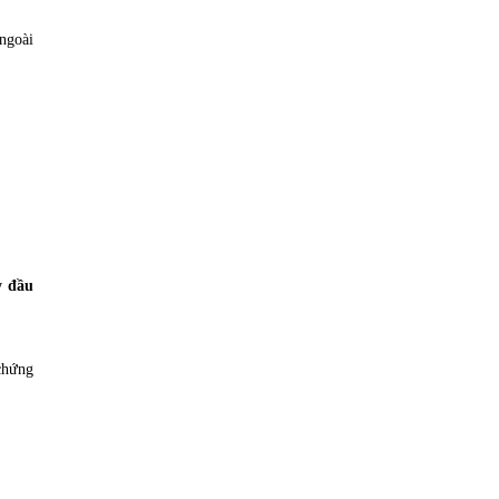
 ngoài
y đầu
 chứng