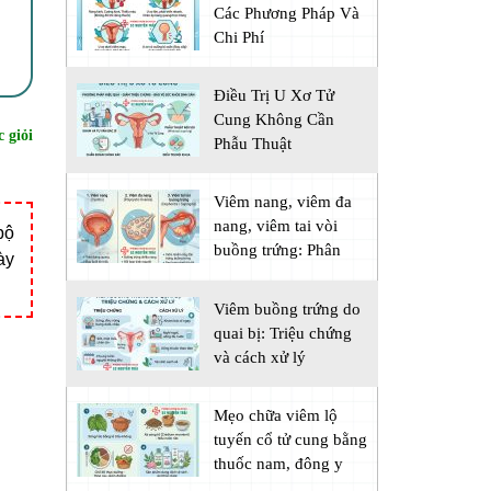
Các Phương Pháp Và
Chi Phí
Điều Trị U Xơ Tử
Cung Không Cần
 giỏi
Phẫu Thuật
Viêm nang, viêm đa
nang, viêm tai vòi
bộ
buồng trứng: Phân
ày
biệt
Viêm buồng trứng do
quai bị: Triệu chứng
và cách xử lý
Mẹo chữa viêm lộ
tuyến cổ tử cung bằng
thuốc nam, đông y