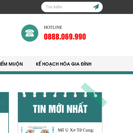
HOTLINE
0888.069.990
HIẾM MUỘN
KẾ HOẠCH HÓA GIA ĐÌNH
TIN MỚI NHẤT
Mổ U Xơ Tử Cung: