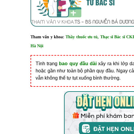
TỪ BÁC SĨ
THAM VẤN Y KHOA:
TS - BS NGUYỄN BÁ DƯƠN
Tham vấn y khoa:
Thầy thuốc ưu tú, Thạc sĩ Bác sĩ C
Hà Nội
Tình trạng
bao quy đầu dài
xảy ra khi lớp d
hoặc gần như toàn bộ phần quy đầu. Ngay cả 
vẫn không thể tự tụt xuống bình thường.