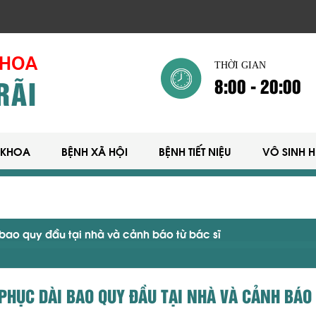
THỜI GIAN
8:00 - 20:00
 KHOA
BỆNH XÃ HỘI
BỆNH TIẾT NIỆU
VÔ SINH 
ao quy đầu tại nhà và cảnh báo từ bác sĩ
PHỤC DÀI BAO QUY ĐẦU TẠI NHÀ VÀ CẢNH BÁO