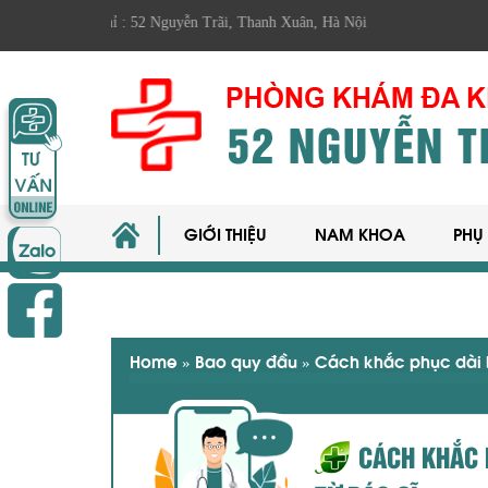
 chỉ : 52 Nguyễn Trãi, Thanh Xuân, Hà Nội
GIỚI THIỆU
NAM KHOA
PHỤ
Home
»
Bao quy đầu
»
Cách khắc phục dài b
CÁCH KHẮC 