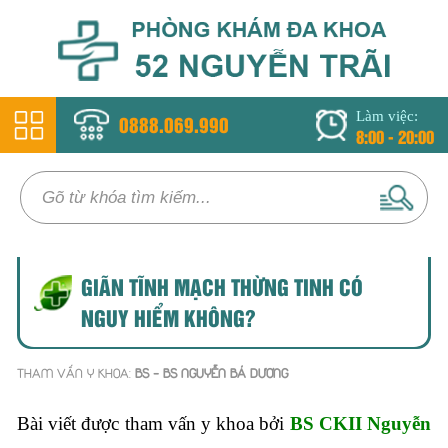
Làm việc:
0888.069.990
8:00 - 20:00
GIÃN TĨNH MẠCH THỪNG TINH CÓ
NGUY HIỂM KHÔNG?
THAM VẤN Y KHOA:
BS - BS NGUYỄN BÁ DƯƠNG
Bài viết được tham vấn y khoa bởi
BS CKII Nguyễn