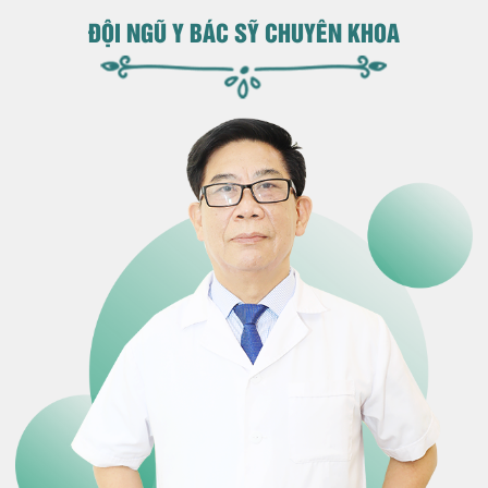
ĐỘI NGŨ Y BÁC SỸ CHUYÊN KHOA