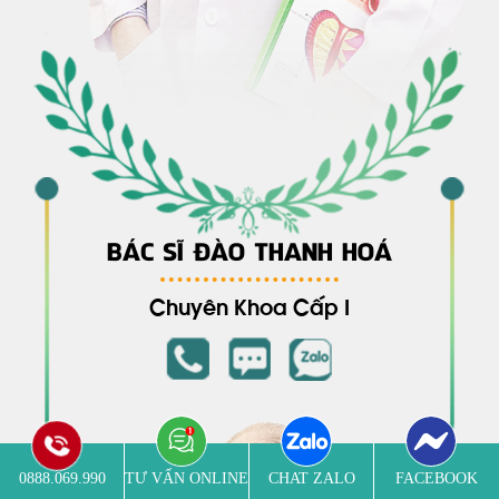
BÁC SĨ ĐÀO THANH HOÁ
Chuyên Khoa Cấp I
0888.069.990
TƯ VẤN ONLINE
CHAT ZALO
FACEBOOK