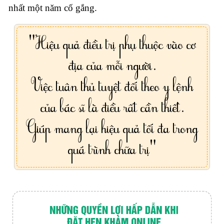
nhất một năm cố gắng.
"Hiệu quả điều trị phụ thuộc vào cơ
địa của mỗi người.
Việc tuân thủ tuyệt đối theo y lệnh
của bác sĩ là điều rất cần thiết.
Giúp mang lại hiệu quả tối đa trong
quá trình chữa trị"