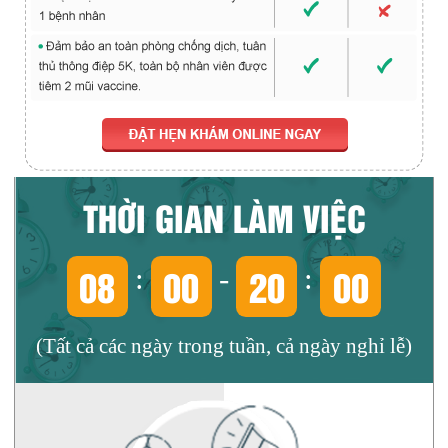
THỜI GIAN LÀM VIỆC
08
00
20
00
:
-
:
(Tất cả các ngày trong tuần, cả ngày nghỉ lễ)