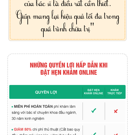
của bác sĩ là điều rất cần thiết.
Giúp mang lại hiệu quả tối đa trong
quá trình chữa trị"