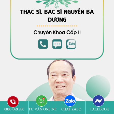
THẠC SĨ, BÁC SĨ NGUYỄN BÁ
DƯƠNG
Chuyên Khoa Cấp II
0888.069.990
TƯ VẤN ONLINE
CHAT ZALO
FACEBOOK