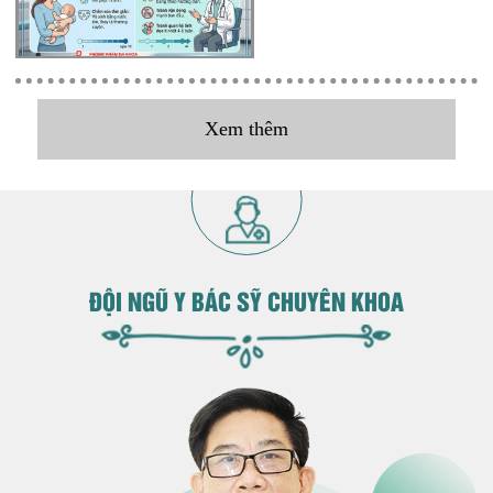
Xem thêm
ĐỘI NGŨ Y BÁC SỸ CHUYÊN KHOA