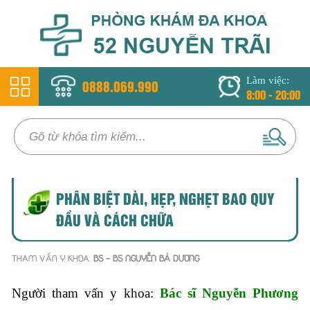
Làm việc:
0888.069.990
8:00 - 20:00
PHÂN BIỆT DÀI, HẸP, NGHẸT BAO QUY
ĐẦU VÀ CÁCH CHỮA
THAM VẤN Y KHOA:
BS - BS NGUYỄN BÁ DƯƠNG
Người tham vấn y khoa:
Bác sĩ Nguyễn Phương