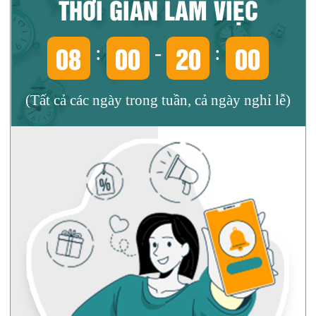
THỜI GIAN LÀM VIỆC
08
00
20
00
:
-
:
(Tất cả các ngày trong tuần, cả ngày nghỉ lễ)