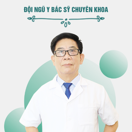
ĐỘI NGŨ Y BÁC SỸ CHUYÊN KHOA