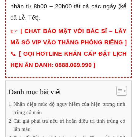
nhân từ 8h00 – 20h00 tất cả các ngày (kể
cả Lễ, Tết).
👉
[
CHAT BẢO MẬT VỚI BÁC SĨ – LẤY
MÃ SỐ VIP VÀO THẲNG PHÒNG RIÊNG
]
📞
[
GỌI HOTLINE KHẨN CẤP ĐẶT LỊCH
HẸN ẨN DANH: 0888.069.990
]
Danh mục bài viết
Nhận diện mức độ nguy hiểm của hiện tượng tinh
trùng có máu
Cái giá phải trả nếu trì hoãn điều trị tinh trùng có
lẫn máu