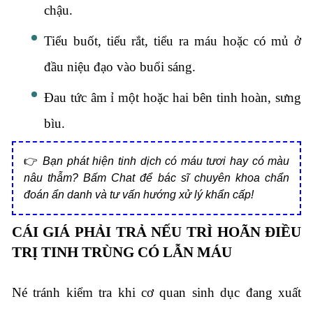
chậu.
Tiểu buốt, tiểu rắt, tiểu ra máu hoặc có mủ ở
đầu niệu đạo vào buổi sáng.
Đau tức âm ỉ một hoặc hai bên tinh hoàn, sưng
bìu.
👉
Bạn phát hiện tinh dịch có máu tươi hay có màu
nâu thẫm? Bấm Chat để bác sĩ chuyên khoa chẩn
đoán ẩn danh và tư vấn hướng xử lý khẩn cấp!
CÁI GIÁ PHẢI TRẢ NẾU TRÌ HOÃN ĐIỀU
TRỊ TINH TRÙNG CÓ LẪN MÁU
Né tránh kiểm tra khi cơ quan sinh dục đang xuất