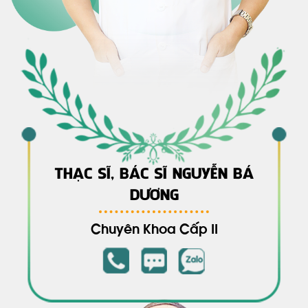
THẠC SĨ, BÁC SĨ NGUYỄN BÁ
DƯƠNG
Chuyên Khoa Cấp II