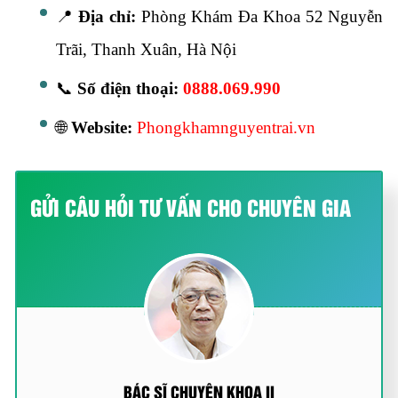
📍
Địa chỉ:
Phòng Khám Đa Khoa 52 Nguyễn
Trãi, Thanh Xuân, Hà Nội
📞
Số điện thoại:
0888.069.990
🌐
Website:
Phongkhamnguyentrai.vn
GỬI CÂU HỎI TƯ VẤN CHO CHUYÊN GIA
BÁC SĨ CHUYÊN KHOA II