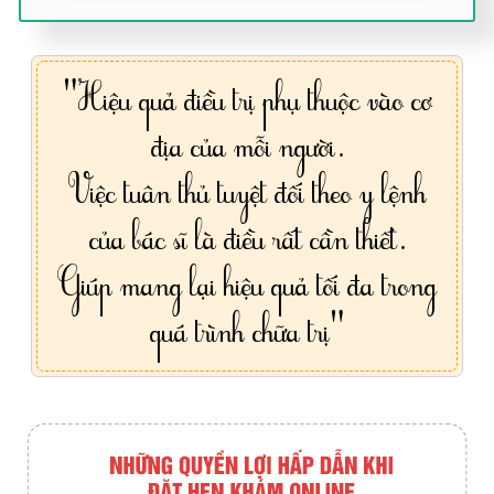
"Hiệu quả điều trị phụ thuộc vào cơ
địa của mỗi người.
Việc tuân thủ tuyệt đối theo y lệnh
của bác sĩ là điều rất cần thiết.
Giúp mang lại hiệu quả tối đa trong
quá trình chữa trị"