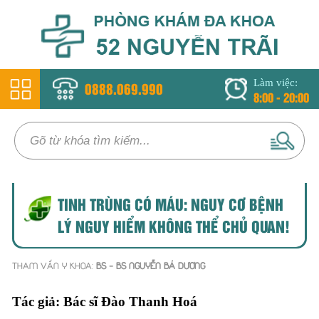
Làm việc:
0888.069.990
8:00 - 20:00
TINH TRÙNG CÓ MÁU: NGUY CƠ BỆNH
LÝ NGUY HIỂM KHÔNG THỂ CHỦ QUAN!
THAM VẤN Y KHOA:
BS - BS NGUYỄN BÁ DƯƠNG
Tác giả:
Bác sĩ Đào Thanh Hoá