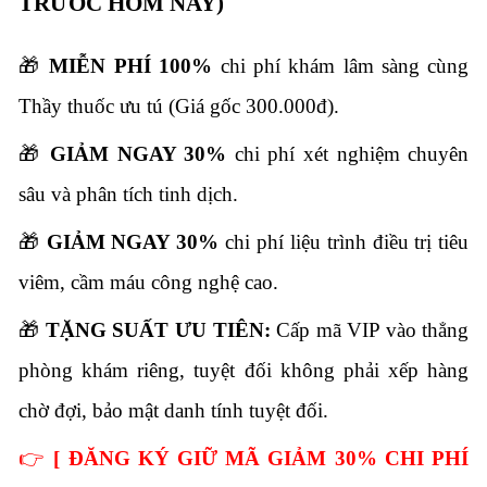
TRƯỚC HÔM NAY)
🎁
MIỄN PHÍ 100%
chi phí khám lâm sàng cùng
Thầy thuốc ưu tú (Giá gốc 300.000đ).
🎁
GIẢM NGAY 30%
chi phí xét nghiệm chuyên
sâu và phân tích tinh dịch.
🎁
GIẢM NGAY 30%
chi phí liệu trình điều trị tiêu
viêm, cầm máu công nghệ cao.
🎁
TẶNG SUẤT ƯU TIÊN:
Cấp mã VIP vào thẳng
phòng khám riêng, tuyệt đối không phải xếp hàng
chờ đợi, bảo mật danh tính tuyệt đối.
👉
[ ĐĂNG KÝ GIỮ MÃ GIẢM 30% CHI PHÍ