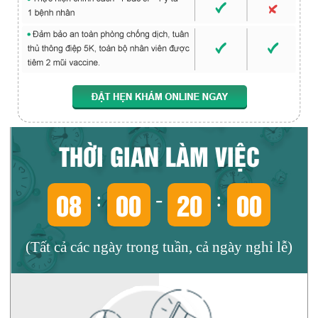
THỜI GIAN LÀM VIỆC
08
00
20
00
:
-
:
(Tất cả các ngày trong tuần, cả ngày nghỉ lễ)