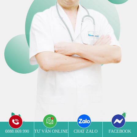
0888.069.990
TƯ VẤN ONLINE
CHAT ZALO
FACEBOOK